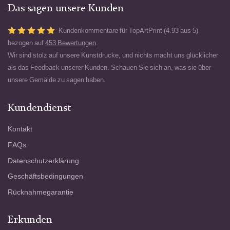
deren Gesicht sich nur Liebe und Hingabe
Das sagen unsere Kunden
spiegeln. Rubens war zwar nicht der erste,
der sich der Verherrlichung der Frau
Kundenkommentare für TopArtPrint (4.93 aus 5)
widmete - denken wir nur an die
bezogen auf
453 Bewertungen
venezianischen Meister der Renaissance -,
Wir sind stolz auf unsere Kunstdrucke, und nichts macht uns glücklicher
aber keiner vor ihm und nur wenige nach
ihm haben versucht und geschafft, die Frau
als das Feedback unserer Kunden. Schauen Sie sich an, was sie über
so überzeugend in der Ausstrahlung ihrer
unsere Gemälde zu sagen haben.
sinnlichen Schönheit darzustellen.
Kundendienst
Die Farben leuchten wie von innen heraus:
das Rot des Tischtuchs und des Vorhangs,
Kontakt
das satte Braun der Haut, das grünliche Blau
FAQs
des Kleides des Negerpagen, dessen
Schwülstigkeit den satten Farbton der
Datenschutzerklärung
nackten Hauptfigur noch mehr zur Geltung
Geschäftsbedingungen
bringt. Es ist bezeichnend für den Spätstil
des Meisters, dass die immer imposanter
Rücknahmegarantie
werdende Bildauffassung zu einer freieren
Gestaltung der Komposition und der Figuren
Erkunden
führte.