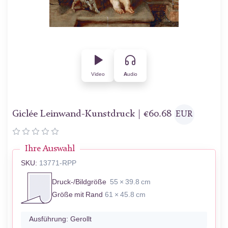
Video
Audio
Giclée Leinwand-Kunstdruck |
€
60.68
EUR
Ihre Auswahl
SKU:
13771-RPP
Druck-/Bildgröße
55 × 39.8 cm
Größe mit Rand
61 × 45.8 cm
Ausführung:
Gerollt