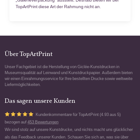
„Galerieverpackung“ ausstellt. Deshalb bieten wir bei
TopArtPrint diese Art der Rahmung nicht an.
Über TopArtPrint
Unser Fachgebiet ist die Herstellung von Giclée-Kunstdrucken in
Museumsqualität auf Leinwand und Kunstdruckpapier. Außerdem bieten
wir einen Einrahmungsservice für Ihre bestellten Drucke sowie weltweite
Liefermöglichkeiten.
Das sagen unsere Kunden
Kundenkommentare für TopArtPrint (4.93 aus 5)
bezogen auf
453 Bewertungen
Wir sind stolz auf unsere Kunstdrucke, und nichts macht uns glücklicher
als das Feedback unserer Kunden. Schauen Sie sich an, was sie über