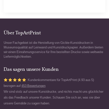
Über TopArtPrint
Unser Fachgebiet ist die Herstellung von Giclée-Kunstdrucken in
Museumsqualität auf Leinwand und Kunstdruckpapier. Außerdem bieten
wir einen Einrahmungsservice für Ihre bestellten Drucke sowie weltweite
Liefermöglichkeiten.
Das sagen unsere Kunden
Kundenkommentare für TopArtPrint (4.93 aus 5)
bezogen auf
453 Bewertungen
Wir sind stolz auf unsere Kunstdrucke, und nichts macht uns glücklicher
als das Feedback unserer Kunden. Schauen Sie sich an, was sie über
unsere Gemälde zu sagen haben.