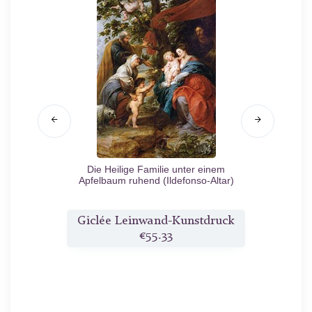
he
n.d.
Die Heilige Familie unter einem
Abraha
Apfelbaum ruhend (Ildefonso-Altar)
c.1630/32
druck
Giclée Leinwand-Kunstdruck
Gicl
€55.33