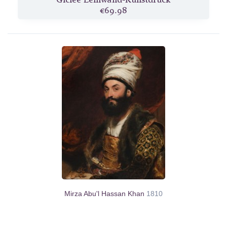
€69.98
Mirza Abu'l Hassan Khan
1810