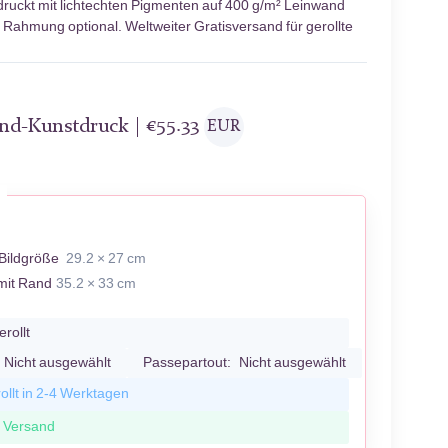
uckt mit lichtechten Pigmenten auf 400 g/m² Leinwand
; Rahmung optional. Weltweiter Gratisversand für gerollte
and-Kunstdruck |
€
55.33
EUR
Bildgröße
29.2 × 27 cm
mit Rand
35.2 × 33 cm
erollt
Nicht ausgewählt
Passepartout:
Nicht ausgewählt
ollt in 2-4 Werktagen
r Versand