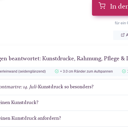
In de
für ein
A
gen beantwortet: Kunstdrucke, Rahmung, Pflege & 
lerleinwand (seidenglänzend)
+ 3.0 cm Ränder zum Aufspannen
ntmartre: 14. Juli
-Kunstdruck so besonders?
meinen Kunstdruck?
meinen Kunstdruck anfordern?