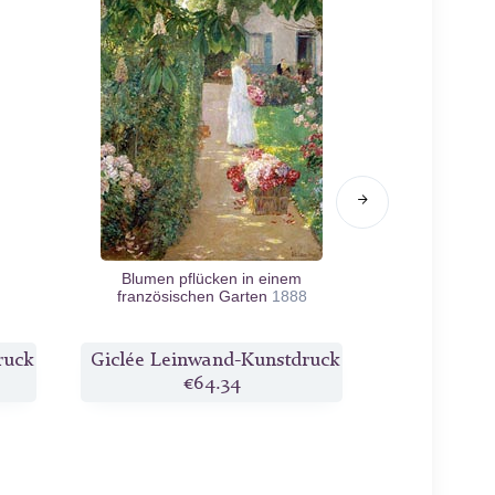
Blumen pflücken in einem
Später Nachmit
französischen Garten
1888
ruck
Giclée Leinwand-Kunstdruck
Giclée Lei
€64.34