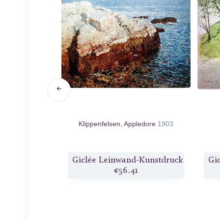
ew York, Winter
Klippenfelsen, Appledore
1903
d-Kunstdruck
Giclée Leinwand-Kunstdruck
Gi
6
€56.41