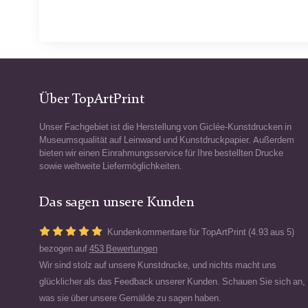
Über TopArtPrint
Unser Fachgebiet ist die Herstellung von Giclée-Kunstdrucken in
Museumsqualität auf Leinwand und Kunstdruckpapier. Außerdem
bieten wir einen Einrahmungsservice für Ihre bestellten Drucke
sowie weltweite Liefermöglichkeiten.
Das sagen unsere Kunden
Kundenkommentare für TopArtPrint (4.93 aus 5)
bezogen auf
453 Bewertungen
Wir sind stolz auf unsere Kunstdrucke, und nichts macht uns
glücklicher als das Feedback unserer Kunden. Schauen Sie sich an,
was sie über unsere Gemälde zu sagen haben.