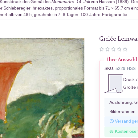
-Kunstdruck des Gemäldes
Montmartre: 14. Juli
von Hassam (1889). Gedr
r Schieberegler Ihr exaktes, proportionales Format bis 71 × 65.7 cm ein
erhalb von 48 h, gerahmte in 7–8 Tagen. 100-Jahre-Farbgarantie.
Giclée Leinw
Ihre Auswahl
SKU:
5229-HSS
Druck-/
Größe 
Ausführung:
G
Bilderrahmen:
Versand ger
Kostenlose