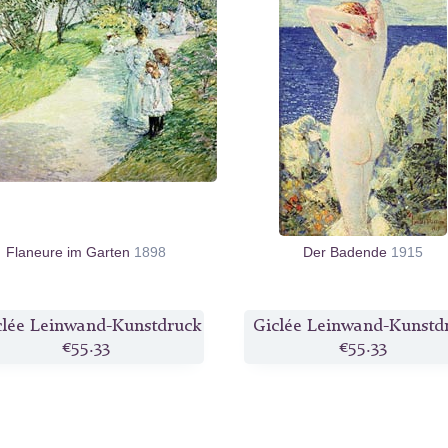
Flaneure im Garten
1898
Der Badende
1915
clée Leinwand-Kunstdruck
Giclée Leinwand-Kunstd
€55.33
€55.33