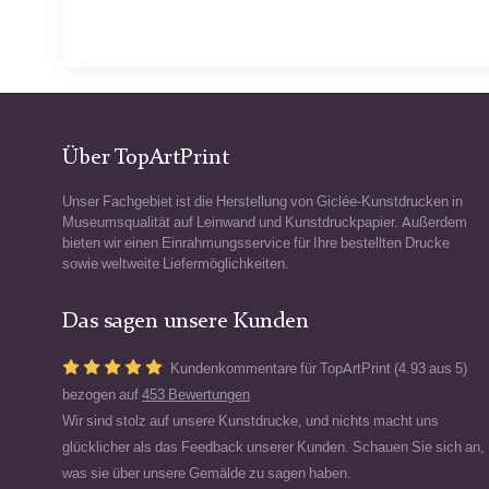
Über TopArtPrint
Unser Fachgebiet ist die Herstellung von Giclée-Kunstdrucken in
Museumsqualität auf Leinwand und Kunstdruckpapier. Außerdem
bieten wir einen Einrahmungsservice für Ihre bestellten Drucke
sowie weltweite Liefermöglichkeiten.
Das sagen unsere Kunden
Kundenkommentare für TopArtPrint (4.93 aus 5)
bezogen auf
453 Bewertungen
Wir sind stolz auf unsere Kunstdrucke, und nichts macht uns
glücklicher als das Feedback unserer Kunden. Schauen Sie sich an,
was sie über unsere Gemälde zu sagen haben.