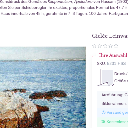
-Kunstdruck des Gemäldes
Klippenfelsen, Appledore
von Hassam (1903).
len Sie per Schieberegler Ihr exaktes, proportionales Format bis 47.7 ×
 Haus innerhalb von 48 h, gerahmte in 7–8 Tagen. 100-Jahre-Farbgarant
Giclée Leinw
Ihre Auswahl
SKU:
5231-HSS
Druck-/
Größe 
Ausführung:
G
Bilderrahmen:
Versand ger
Kostenlose