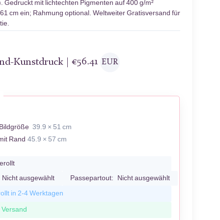
 Gedruckt mit lichtechten Pigmenten auf 400 g/m²
 61 cm ein; Rahmung optional. Weltweiter Gratisversand für
ie.
and-Kunstdruck |
€
56.41
EUR
Bildgröße
39.9 × 51 cm
mit Rand
45.9 × 57 cm
erollt
Nicht ausgewählt
Passepartout:
Nicht ausgewählt
ollt in 2-4 Werktagen
r Versand