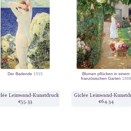
Der Badende
1915
Blumen pflücken in einem
französischen Garten
188
clée Leinwand-Kunstdruck
Giclée Leinwand-Kunstd
€55.33
€64.34