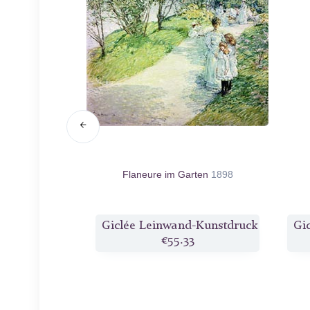
sles of Shoals
Flaneure im Garten
1898
d-Kunstdruck
Giclée Leinwand-Kunstdruck
Gi
2
€55.33