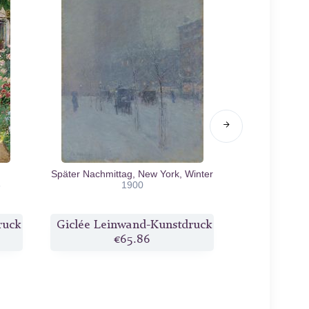
Später Nachmittag, New York, Winter
Mohnblumen au
8
1900
ruck
Giclée Leinwand-Kunstdruck
Giclée Lei
€65.86