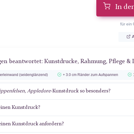
In de
für ein
A
gen beantwortet: Kunstdrucke, Rahmung, Pflege & 
lerleinwand (seidenglänzend)
+ 3.0 cm Ränder zum Aufspannen
ippenfelsen, Appledore
-Kunstdruck so besonders?
meinen Kunstdruck?
meinen Kunstdruck anfordern?