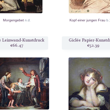
Morgengebet
n.d.
Kopf einer jungen Frau
b.
e Leinwand-Kunstdruck
Giclée Papier-Kunstd
€66.47
€52.39