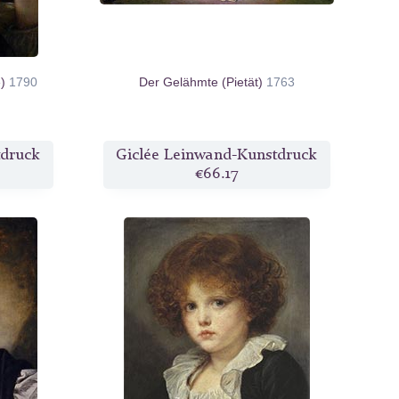
e)
1790
Der Gelähmte (Pietät)
1763
tdruck
Giclée Leinwand-Kunstdruck
€66.17