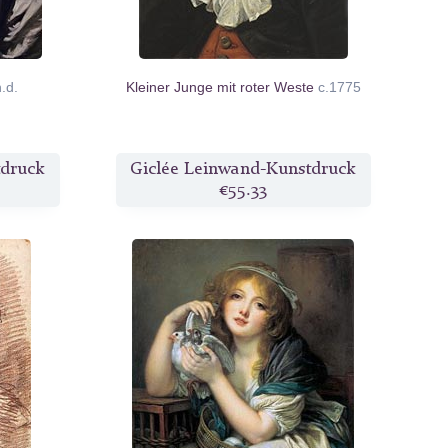
n.d.
Kleiner Junge mit roter Weste
c.1775
tdruck
Giclée Leinwand-Kunstdruck
€55.33