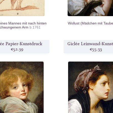
eines Mannes mit nach hinten
Wollust (Mädchen mit Taub
schwungenem Arm
b.1761
lée Papier-Kunstdruck
Giclée Leinwand-Kuns
€52.39
€55.33