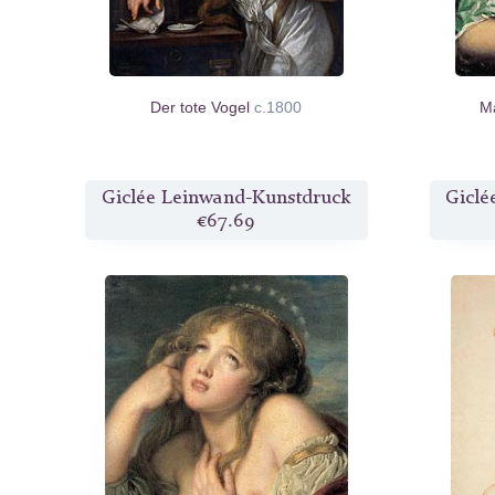
Der tote Vogel
c.1800
M
Giclée Leinwand-Kunstdruck
Giclé
€67.69