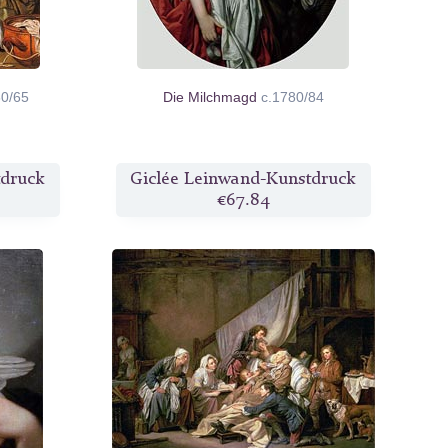
60/65
Die Milchmagd
c.1780/84
tdruck
Giclée Leinwand-Kunstdruck
€67.84