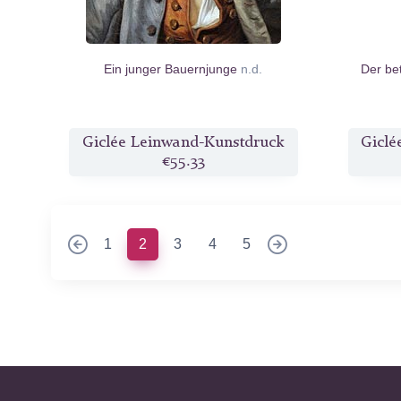
Ein junger Bauernjunge
n.d.
Der be
Giclée Leinwand-Kunstdruck
Giclé
€55.33
(current)
1
2
3
4
5