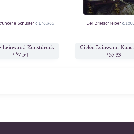
trunkene Schuster
c.1780/85
Der Briefschreiber
c.180
e Leinwand-Kunstdruck
Giclée Leinwand-Kuns
€67.54
€55.33