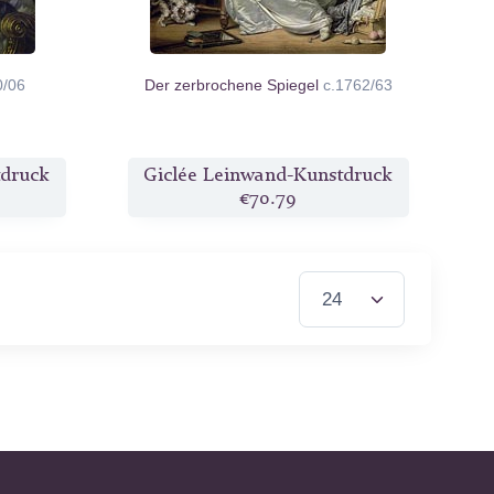
0/06
Der zerbrochene Spiegel
c.1762/63
tdruck
Giclée Leinwand-Kunstdruck
€70.79