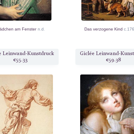
ädchen am Fenster
n.d.
Das verzogene Kind
c.17
e Leinwand-Kunstdruck
Giclée Leinwand-Kuns
€55.33
€59.38