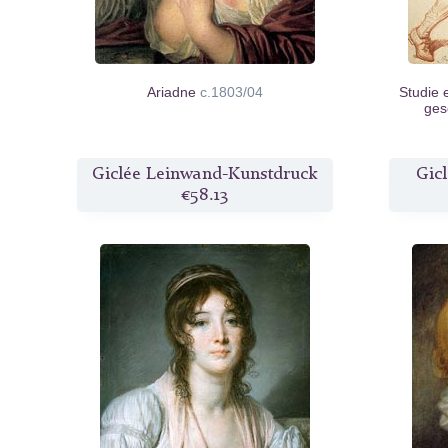
Ariadne
c.1803/04
Studie 
ge
Giclée Leinwand-Kunstdruck
Gic
€58.13