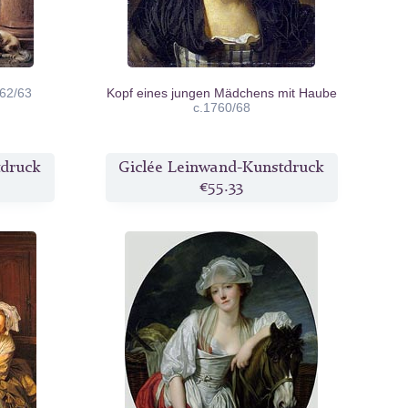
762/63
Kopf eines jungen Mädchens mit Haube
c.1760/68
tdruck
Giclée Leinwand-Kunstdruck
€55.33