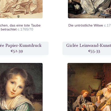
hen, das eine tote Taube
Die untröstliche Witwe
c.1
betrachtet
c.1765/70
lée Papier-Kunstdruck
Giclée Leinwand-Kuns
€52.39
€55.33