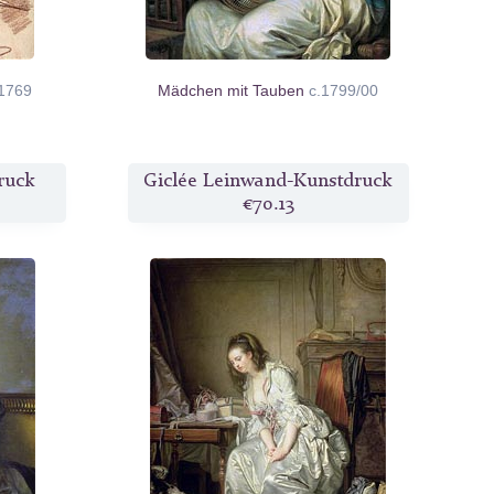
1769
Mädchen mit Tauben
c.1799/00
ruck
Giclée Leinwand-Kunstdruck
€70.13