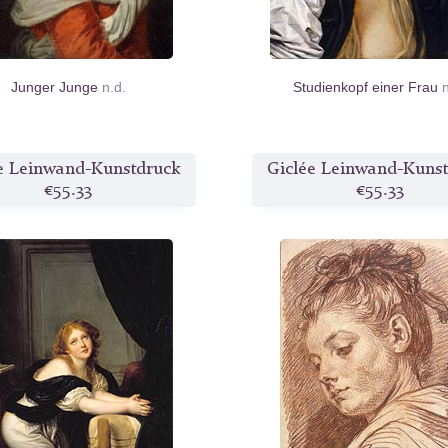
Junger Junge
n.d.
Studienkopf einer Frau
e Leinwand-Kunstdruck
Giclée Leinwand-Kuns
€55.33
€55.33