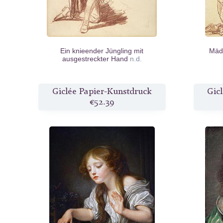
Ein knieender Jüngling mit
Mädc
ausgestreckter Hand
n.d.
Giclée Papier-Kunstdruck
Gic
€52.39