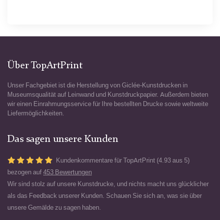
Über TopArtPrint
Unser Fachgebiet ist die Herstellung von Giclée-Kunstdrucken in
Museumsqualität auf Leinwand und Kunstdruckpapier. Außerdem bieten
wir einen Einrahmungsservice für Ihre bestellten Drucke sowie weltweite
Liefermöglichkeiten.
Das sagen unsere Kunden
Kundenkommentare für TopArtPrint (4.93 aus 5)
bezogen auf
453 Bewertungen
Wir sind stolz auf unsere Kunstdrucke, und nichts macht uns glücklicher
als das Feedback unserer Kunden. Schauen Sie sich an, was sie über
unsere Gemälde zu sagen haben.