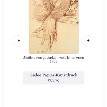
Studie eines gesenkten weiblichen Arms
Kop
1765
druck
Giclée Papier-Kunstdruck
Gic
€52.39