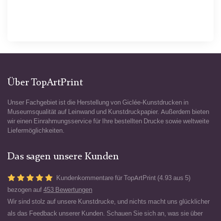
Über TopArtPrint
Unser Fachgebiet ist die Herstellung von Giclée-Kunstdrucken in
Museumsqualität auf Leinwand und Kunstdruckpapier. Außerdem bieten
wir einen Einrahmungsservice für Ihre bestellten Drucke sowie weltweite
Liefermöglichkeiten.
Das sagen unsere Kunden
Kundenkommentare für TopArtPrint (4.93 aus 5)
bezogen auf
453 Bewertungen
Wir sind stolz auf unsere Kunstdrucke, und nichts macht uns glücklicher
als das Feedback unserer Kunden. Schauen Sie sich an, was sie über