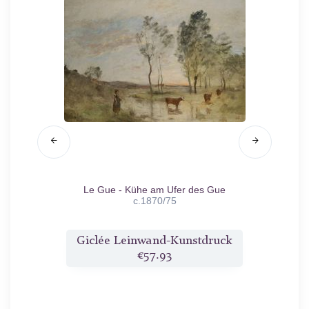
8
Le Gue - Kühe am Ufer des Gue
Erinn
c.1870/75
druck
Giclée Leinwand-Kunstdruck
Gicl
€57.93