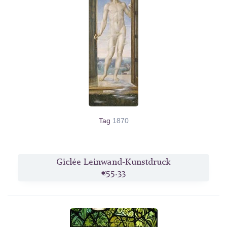
Tag
1870
Giclée Leinwand-Kunstdruck
€55.33