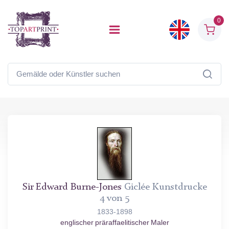
0
Sir Edward Burne-Jones
Giclée Kunstdrucke
4 von 5
1833-1898
englischer präraffaelitischer Maler