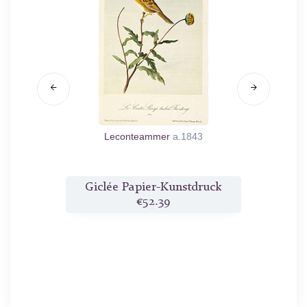
anus. Aus
Leconteammer
a.1843
0
ruck
Giclée Papier-Kunstdruck
Gic
€52.39