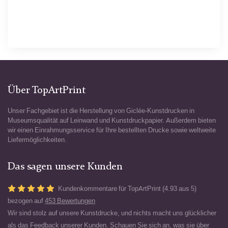
Über TopArtPrint
Unser Fachgebiet ist die Herstellung von Giclée-Kunstdrucken in
Museumsqualität auf Leinwand und Kunstdruckpapier. Außerdem bieten
wir einen Einrahmungsservice für Ihre bestellten Drucke sowie weltweite
Liefermöglichkeiten.
Das sagen unsere Kunden
Kundenkommentare für TopArtPrint (4.93 aus 5)
bezogen auf
453 Bewertungen
Wir sind stolz auf unsere Kunstdrucke, und nichts macht uns glücklicher
als das Feedback unserer Kunden. Schauen Sie sich an, was sie über