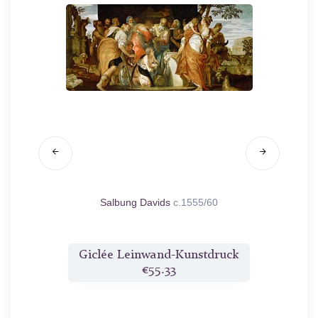
570/79
Salbung Davids
c.1555/60
Moses a
druck
Giclée Leinwand-Kunstdruck
Gicl
€55.33