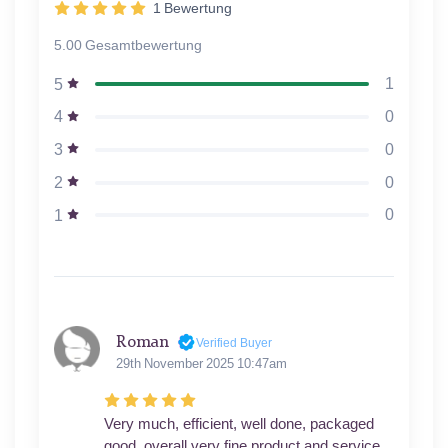
1
Bewertung
5.00 Gesamtbewertung
1
5
0
4
0
3
0
2
0
1
Roman
Verified Buyer
29th November 2025 10:47am
Very much, efficient, well done, packaged
good, overall very fine product and service.