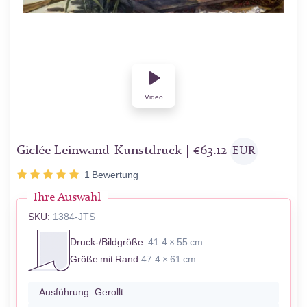
Video
Giclée Leinwand-Kunstdruck |
€
63.12
EUR
1
Bewertung
Ihre Auswahl
SKU:
1384-JTS
Druck-/Bildgröße
41.4 × 55 cm
Größe mit Rand
47.4 × 61 cm
Ausführung:
Gerollt