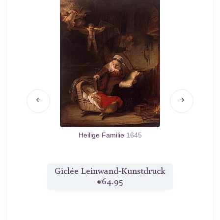
al
1665
Heilige Familie
1645
druck
Giclée Leinwand-Kunstdruck
Gicl
€64.95