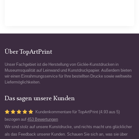
Über TopArtPrint
Unser Fachgebiet ist die Herstellung von Giclée-Kunstdrucken in
Museumsqualität auf Leinwand und Kunstdruckpapier. Außerdem bieten
wir einen Einrahmungsservice für Ihre bestellten Drucke sowie weltweite
Liefermöglichkeiten.
Das sagen unsere Kunden
Kundenkommentare für TopArtPrint (4.93 aus 5)
bezogen auf
453 Bewertungen
Wir sind stolz auf unsere Kunstdrucke, und nichts macht uns glücklicher
als das Feedback unserer Kunden. Schauen Sie sich an, was sie über