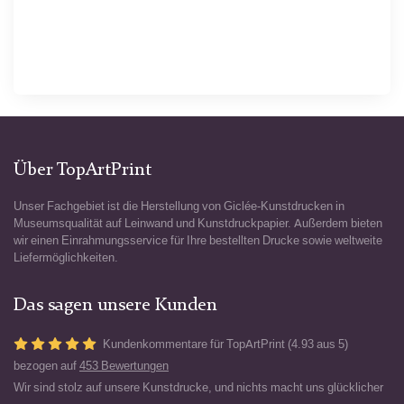
Über TopArtPrint
Unser Fachgebiet ist die Herstellung von Giclée-Kunstdrucken in
Museumsqualität auf Leinwand und Kunstdruckpapier. Außerdem bieten
wir einen Einrahmungsservice für Ihre bestellten Drucke sowie weltweite
Liefermöglichkeiten.
Das sagen unsere Kunden
Kundenkommentare für TopArtPrint (4.93 aus 5)
bezogen auf
453 Bewertungen
Wir sind stolz auf unsere Kunstdrucke, und nichts macht uns glücklicher