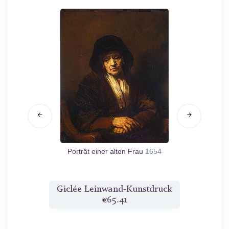
1654
Porträt einer alten Frau
1654
Po
druck
Giclée Leinwand-Kunstdruck
Gicl
€65.41