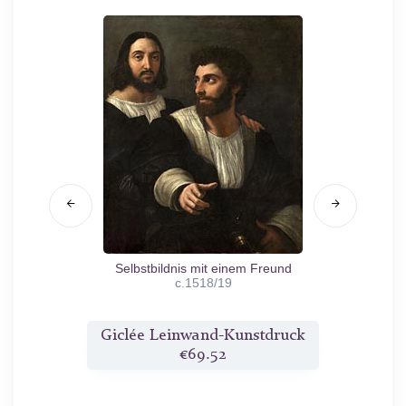
Selbstbildnis mit einem Freund
Bildnis
c.1518/19
Vizekö
J
druck
Giclée Leinwand-Kunstdruck
Gicl
€69.52