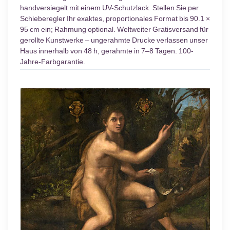
handversiegelt mit einem UV-Schutzlack. Stellen Sie per
Schieberegler Ihr exaktes, proportionales Format bis 90.1 ×
95 cm ein; Rahmung optional. Weltweiter Gratisversand für
gerollte Kunstwerke – ungerahmte Drucke verlassen unser
Haus innerhalb von 48 h, gerahmte in 7–8 Tagen. 100-
Jahre-Farbgarantie.