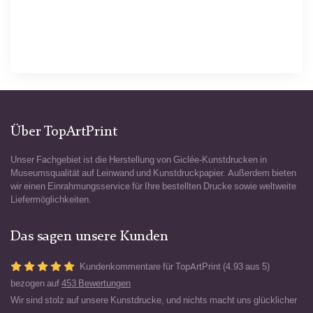
Über TopArtPrint
Unser Fachgebiet ist die Herstellung von Giclée-Kunstdrucken in
Museumsqualität auf Leinwand und Kunstdruckpapier. Außerdem bieten
wir einen Einrahmungsservice für Ihre bestellten Drucke sowie weltweite
Liefermöglichkeiten.
Das sagen unsere Kunden
Kundenkommentare für TopArtPrint (4.93 aus 5)
bezogen auf
453 Bewertungen
Wir sind stolz auf unsere Kunstdrucke, und nichts macht uns glücklicher