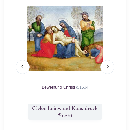
n Engeln
Beweinung Christi
c.1504
Die 
ruck
Giclée Leinwand-Kunstdruck
Gicl
€55.33