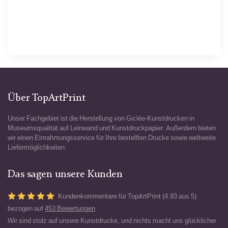
Über TopArtPrint
Unser Fachgebiet ist die Herstellung von Giclée-Kunstdrucken in
Museumsqualität auf Leinwand und Kunstdruckpapier. Außerdem bieten
wir einen Einrahmungsservice für Ihre bestellten Drucke sowie weltweite
Liefermöglichkeiten.
Das sagen unsere Kunden
Kundenkommentare für TopArtPrint (4.93 aus 5)
bezogen auf
453 Bewertungen
Wir sind stolz auf unsere Kunstdrucke, und nichts macht uns glücklicher