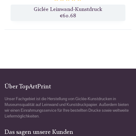
Giclée Leinwand-Kunstdruck
€60.68
Über TopArtPrint
Unser Fachgebiet ist die Herstellung von Giclée-Kunstdrucken in
Museumsqualität auf Leinwand und Kunstdruckpapier. Außerdem bieten
wir einen Einrahmungsservice für Ihre bestellten Drucke sowie weltweite
Liefermöglichkeiten.
Das sagen unsere Kunden