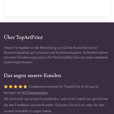
Über TopArtPrint
Unser Fachgebiet ist die Herstellung von Giclée-Kunstdrucken in
Museumsqualität auf Leinwand und Kunstdruckpapier. Außerdem bieten
wir einen Einrahmungsservice für Ihre bestellten Drucke sowie weltweite
Liefermöglichkeiten.
Das sagen unsere Kunden
Kundenkommentare für TopArtPrint (4.93 aus 5)
bezogen auf
453 Bewertungen
Wir sind stolz auf unsere Kunstdrucke, und nichts macht uns glücklicher
als das Feedback unserer Kunden. Schauen Sie sich an, was sie über
unsere Gemälde zu sagen haben.