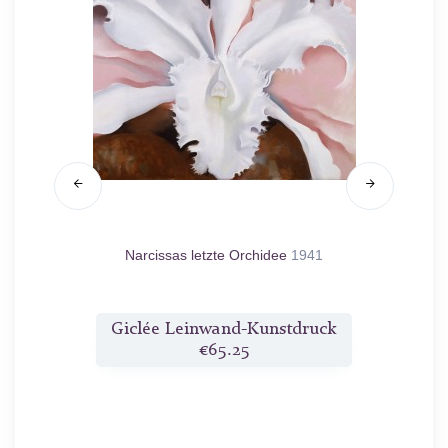
926
Narcissas letzte Orchidee
1941
Große du
druck
Giclée Leinwand-Kunstdruck
Gicl
€65.25