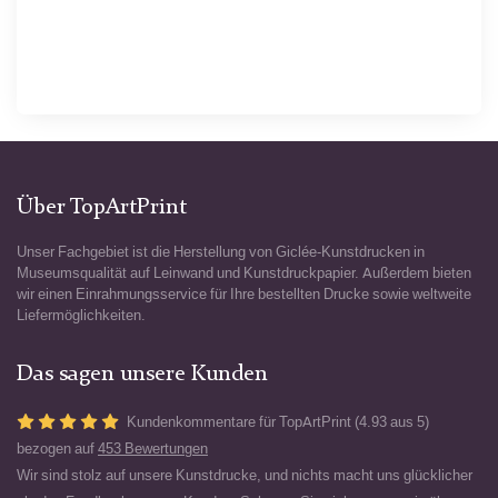
Über TopArtPrint
Unser Fachgebiet ist die Herstellung von Giclée-Kunstdrucken in
Museumsqualität auf Leinwand und Kunstdruckpapier. Außerdem bieten
wir einen Einrahmungsservice für Ihre bestellten Drucke sowie weltweite
Liefermöglichkeiten.
Das sagen unsere Kunden
Kundenkommentare für TopArtPrint (4.93 aus 5)
bezogen auf
453 Bewertungen
Wir sind stolz auf unsere Kunstdrucke, und nichts macht uns glücklicher