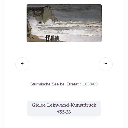
l
1874
Stürmische See bei Étretat
c.1868/69
D
druck
Giclée Leinwand-Kunstdruck
Gicl
€55.33