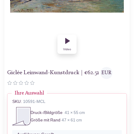
Video
Giclée Leinwand-Kunstdruck |
€
62.51
EUR
Ihre Auswahl
SKU:
10591-MCL
Druck-/Bildgröße
41 × 55 cm
Größe mit Rand
47 × 61 cm