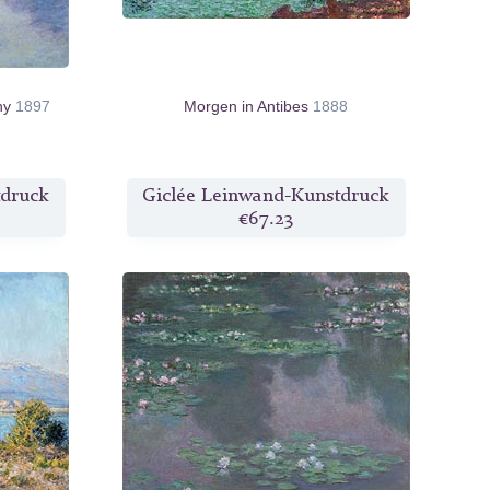
ny
1897
Morgen in Antibes
1888
tdruck
Giclée Leinwand-Kunstdruck
€67.23