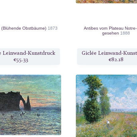
g (Blühende Obstbäume)
1873
Antibes vom Plateau Notr
gesehen
1888
e Leinwand-Kunstdruck
Giclée Leinwand-Kuns
€55.33
€82.18