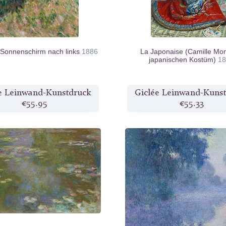
 Sonnenschirm nach links
1886
La Japonaise (Camille Mon
japanischen Kostüm)
1
e Leinwand-Kunstdruck
Giclée Leinwand-Kuns
€55.95
€55.33