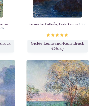
et im
Felsen bei Belle-Île, Port-Domois
1886
876
tdruck
Giclée Leinwand-Kunstdruck
€66.47