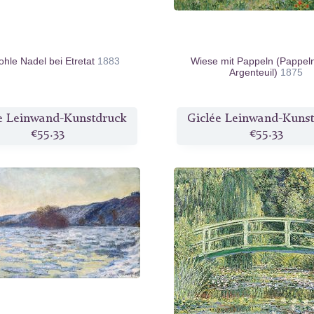
ohle Nadel bei Etretat
1883
Wiese mit Pappeln (Pappel
Argenteuil)
1875
e Leinwand-Kunstdruck
Giclée Leinwand-Kuns
€55.33
€55.33