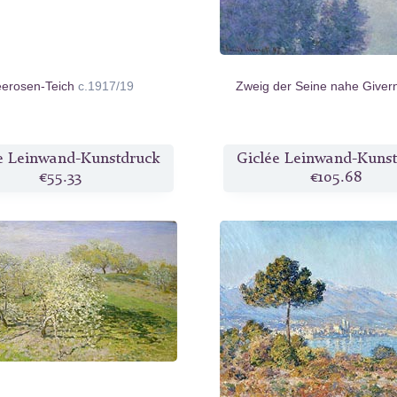
erosen-Teich
c.1917/19
Zweig der Seine nahe Giver
e Leinwand-Kunstdruck
Giclée Leinwand-Kuns
€55.33
€105.68