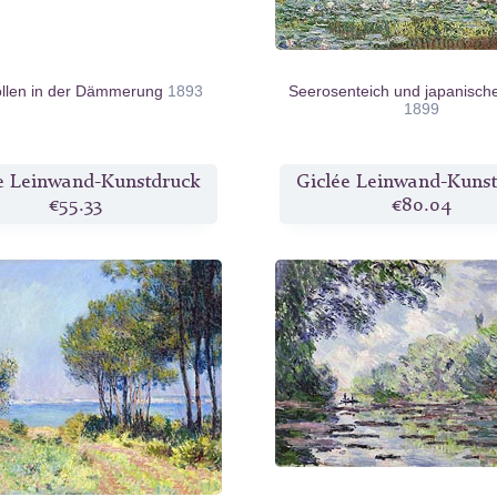
ollen in der Dämmerung
1893
Seerosenteich und japanisch
1899
e Leinwand-Kunstdruck
Giclée Leinwand-Kuns
€55.33
€80.04