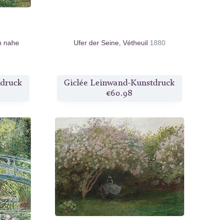
n nahe
Ufer der Seine, Vétheuil
1880
tdruck
Giclée Leinwand-Kunstdruck
€60.98