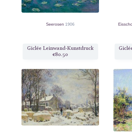
Seerosen
1906
Eissch
Giclée Leinwand-Kunstdruck
Giclé
€80.50