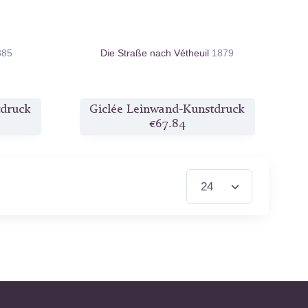
885
Die Straße nach Vétheuil
1879
tdruck
Giclée Leinwand-Kunstdruck
€67.84