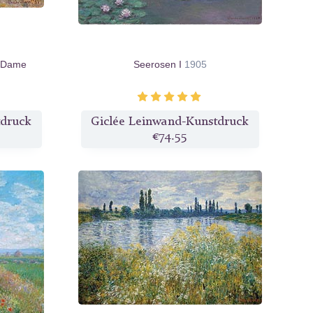
e-Dame
Seerosen I
1905
tdruck
Giclée Leinwand-Kunstdruck
€74.55