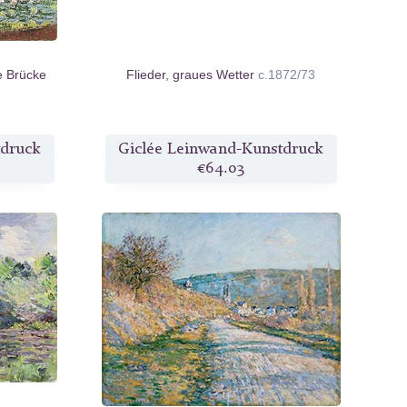
e Brücke
Flieder, graues Wetter
c.1872/73
tdruck
Giclée Leinwand-Kunstdruck
€64.03