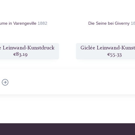
ume in Varengeville
1882
Die Seine bei Giverny
1
e Leinwand-Kunstdruck
Giclée Leinwand-Kuns
€83.19
€55.33