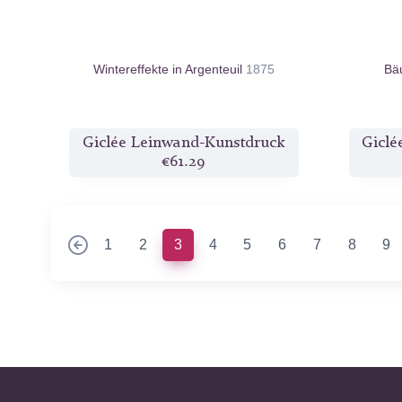
Wintereffekte in Argenteuil
1875
Bä
Giclée Leinwand-Kunstdruck
Giclé
€61.29
(current)
1
2
3
4
5
6
7
8
9