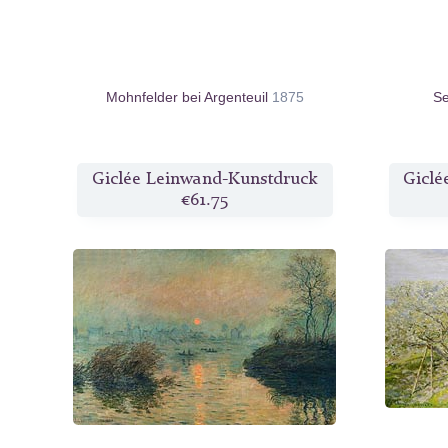
Mohnfelder bei Argenteuil
1875
Se
Giclée Leinwand-Kunstdruck
Giclé
€61.75