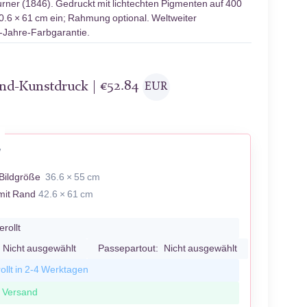
urner (1846). Gedruckt mit lichtechten Pigmenten auf 400
40.6 × 61 cm ein; Rahmung optional. Weltweiter
0-Jahre-Farbgarantie.
and-Kunstdruck |
€
52.84
EUR
W
Bildgröße
36.6 × 55 cm
mit Rand
42.6 × 61 cm
erollt
Nicht ausgewählt
Passepartout:
Nicht ausgewählt
ollt in 2-4 Werktagen
r Versand