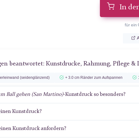
In de
für ein
A
gen beantwortet: Kunstdrucke, Rahmung, Pflege & 
lerleinwand (seidenglänzend)
+ 3.0 cm Ränder zum Aufspannen
m Ball gehen (San Martino)
-Kunstdruck so besonders?
meinen Kunstdruck?
meinen Kunstdruck anfordern?