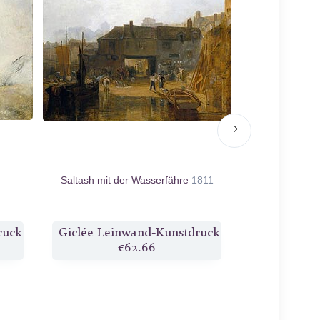
Saltash mit der Wasserfähre
1811
Der Z
ruck
Giclée Leinwand-Kunstdruck
Giclée Pa
€62.66