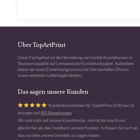
Über TopArtPrint
Unser Fachgebiet ist die Herstellung von Giclée-Kunstdrucken in
Museumsqualität auf Leinwand und Kunstdruckpapier. Außerdem
bieten wir einen Einrahmungsservice für Ihre bestellten Drucke
sowie weltweite Liefermöglichkeiten.
Das sagen unsere Kunden
Kundenkommentare für TopArtPrint (4.93 aus 5)
bezogen auf
453 Bewertungen
Wir sind stolz auf unsere Kunstdrucke, und nichts macht uns
glücklicher als das Feedback unserer Kunden. Schauen Sie sich an,
was sie über unsere Gemälde zu sagen haben.