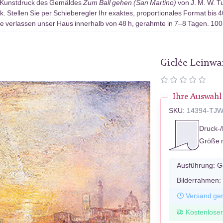
-Kunstdruck des Gemäldes
Zum Ball gehen (San Martino)
von J. M. W. T
 Stellen Sie per Schieberegler Ihr exaktes, proportionales Format bis 
e verlassen unser Haus innerhalb von 48 h, gerahmte in 7–8 Tagen. 10
Giclée Leinw
Ihre Auswahl
SKU:
14394-TJ
Druck-/
Größe 
Ausführung:
G
Bilderrahmen:
Versand ger
Kostenlose