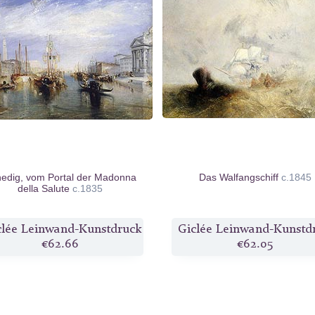
edig, vom Portal der Madonna
Das Walfangschiff
c.1845
della Salute
c.1835
clée Leinwand-Kunstdruck
Giclée Leinwand-Kunstd
€62.66
€62.05