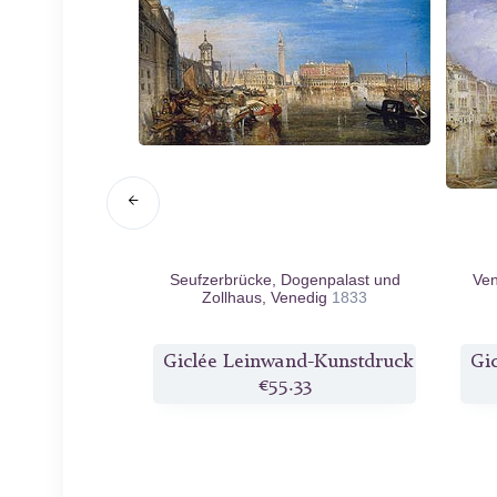
ee
1843
Seufzerbrücke, Dogenpalast und
Ven
Zollhaus, Venedig
1833
Kunstdruck
Giclée Leinwand-Kunstdruck
Gi
9
€55.33