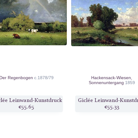
Der Regenbogen
c.1878/79
Hackensack-Wiesen,
Sonnenuntergang
1859
clée Leinwand-Kunstdruck
Giclée Leinwand-Kunstd
€55.65
€55.33