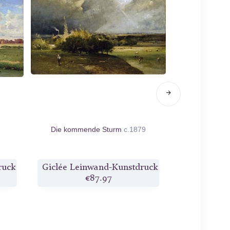
Die kommende Sturm
c.1879
Ét
ruck
Giclée Leinwand-Kunstdruck
Giclée Lei
€87.97