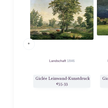
.d.
Landschaft
1846
d-Kunstdruck
Giclée Leinwand-Kunstdruck
Gi
0
€55.33