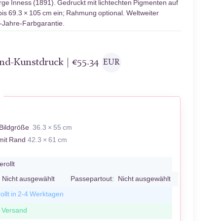
ge Inness (1891). Gedruckt mit lichtechten Pigmenten auf
bis 69.3 × 105 cm ein; Rahmung optional. Weltweiter
0-Jahre-Farbgarantie.
and-Kunstdruck |
€
55.34
EUR
Bildgröße
36.3 × 55 cm
mit Rand
42.3 × 61 cm
erollt
Nicht ausgewählt
Passepartout:
Nicht ausgewählt
ollt in 2-4 Werktagen
r Versand