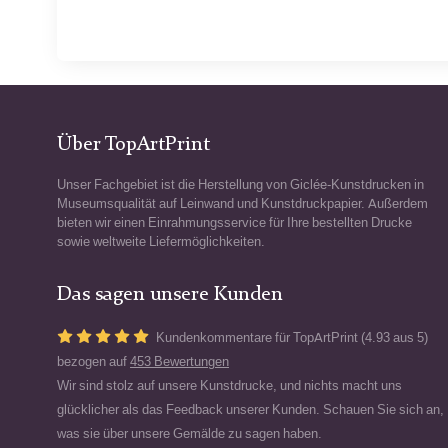
Über TopArtPrint
Unser Fachgebiet ist die Herstellung von Giclée-Kunstdrucken in
Museumsqualität auf Leinwand und Kunstdruckpapier. Außerdem
bieten wir einen Einrahmungsservice für Ihre bestellten Drucke
sowie weltweite Liefermöglichkeiten.
Das sagen unsere Kunden
Kundenkommentare für TopArtPrint (4.93 aus 5)
bezogen auf
453 Bewertungen
Wir sind stolz auf unsere Kunstdrucke, und nichts macht uns
glücklicher als das Feedback unserer Kunden. Schauen Sie sich an,
was sie über unsere Gemälde zu sagen haben.