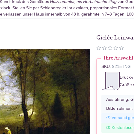
-Kunstdruck des Gemäldes
Holzsammler, ein Herbstnachmittag
von Geor
ack. Stellen Sie per Schieberegler Ihr exaktes, proportionales Format 
e verlassen unser Haus innerhalb von 48 h, gerahmte in 7–8 Tagen. 10
Giclée Leinw
Ihre Auswahl
SKU:
9215-ING
Druck-/
Größe 
Ausführung:
G
Bilderrahmen:
Versand ger
Kostenlose