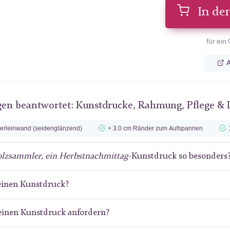
In de
für ein
A
gen beantwortet: Kunstdrucke, Rahmung, Pflege & 
lerleinwand (seidenglänzend)
+ 3.0 cm Ränder zum Aufspannen
lzsammler, ein Herbstnachmittag
-Kunstdruck so besonders
meinen Kunstdruck?
meinen Kunstdruck anfordern?