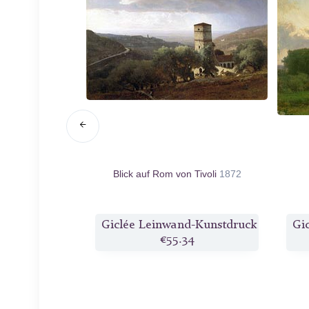
Medfield,
Blick auf Rom von Tivoli
1872
ts
1868
d-Kunstdruck
Giclée Leinwand-Kunstdruck
Gi
3
€55.34