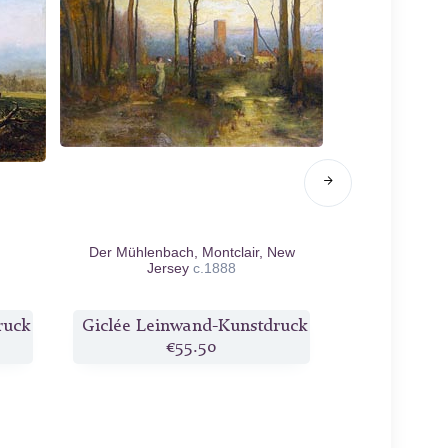
Der Mühlenbach, Montclair, New
Landscha
Jersey
c.1888
Massa
ruck
Giclée Leinwand-Kunstdruck
Giclée Lei
€55.50