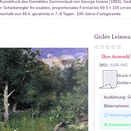
-Kunstdruck des Gemäldes
Sommerlaub
von George Inness (1883). Gedr
r Schieberegler Ihr exaktes, proportionales Format bis 69.5 × 105 cm ei
erhalb von 48 h, gerahmte in 7–8 Tagen. 100-Jahre-Farbgarantie.
Giclée Leinw
Ihre Auswahl
SKU:
9186-ING
Druck-/
Größe 
Ausführung:
G
Bilderrahmen:
Versand ger
Kostenlose