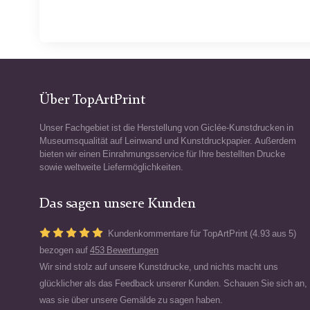
Über TopArtPrint
Unser Fachgebiet ist die Herstellung von Giclée-Kunstdrucken in
Museumsqualität auf Leinwand und Kunstdruckpapier. Außerdem
bieten wir einen Einrahmungsservice für Ihre bestellten Drucke
sowie weltweite Liefermöglichkeiten.
Das sagen unsere Kunden
Kundenkommentare für TopArtPrint (4.93 aus 5)
bezogen auf
453 Bewertungen
Wir sind stolz auf unsere Kunstdrucke, und nichts macht uns
glücklicher als das Feedback unserer Kunden. Schauen Sie sich an,
was sie über unsere Gemälde zu sagen haben.