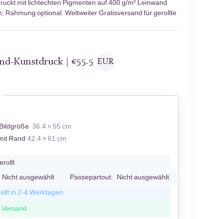
uckt mit lichtechten Pigmenten auf 400 g/m² Leinwand
n; Rahmung optional. Weltweiter Gratisversand für gerollte
and-Kunstdruck |
€
55.5
EUR
Bildgröße
36.4 × 55 cm
mit Rand
42.4 × 61 cm
erollt
Nicht ausgewählt
Passepartout:
Nicht ausgewählt
ollt in 2-4 Werktagen
r Versand