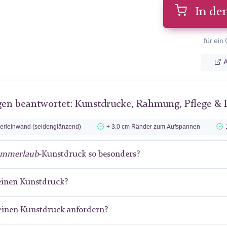
In de
für ein
A
gen beantwortet: Kunstdrucke, Rahmung, Pflege & 
lerleinwand (seidenglänzend)
+ 3.0 cm Ränder zum Aufspannen
mmerlaub
-Kunstdruck so besonders?
meinen Kunstdruck?
meinen Kunstdruck anfordern?