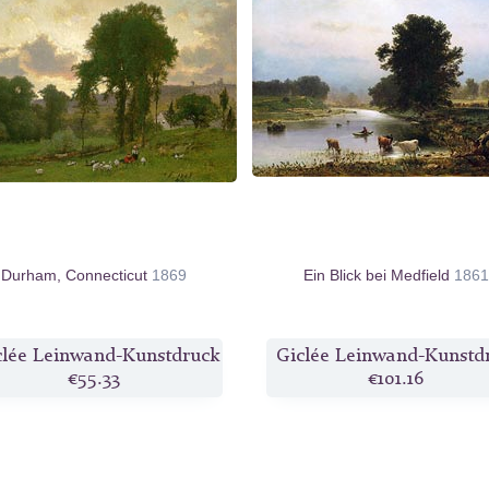
Durham, Connecticut
1869
Ein Blick bei Medfield
1861
clée Leinwand-Kunstdruck
Giclée Leinwand-Kunstd
€55.33
€101.16