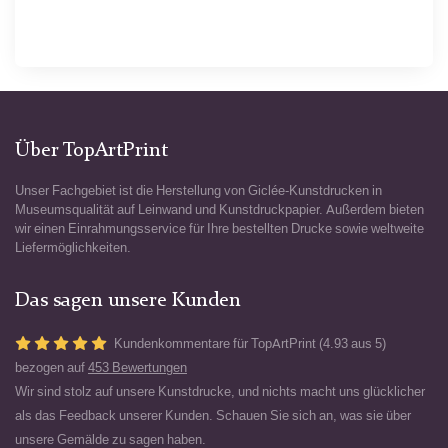
Über TopArtPrint
Unser Fachgebiet ist die Herstellung von Giclée-Kunstdrucken in
Museumsqualität auf Leinwand und Kunstdruckpapier. Außerdem bieten
wir einen Einrahmungsservice für Ihre bestellten Drucke sowie weltweite
Liefermöglichkeiten.
Das sagen unsere Kunden
Kundenkommentare für TopArtPrint (4.93 aus 5)
bezogen auf
453 Bewertungen
Wir sind stolz auf unsere Kunstdrucke, und nichts macht uns glücklicher
als das Feedback unserer Kunden. Schauen Sie sich an, was sie über
unsere Gemälde zu sagen haben.