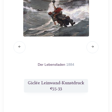
867
Der Lebensfaden
1884
E
druck
Giclée Leinwand-Kunstdruck
Gicl
€55.33