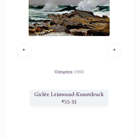
/95
Ostspitze
1900
druck
Giclée Leinwand-Kunstdruck
Gicl
€55.33