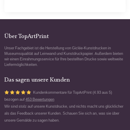
Über TopArtPrint
Unser Fachgebiet ist die Herstellung von Giclée-Kunstdrucken in
Museumsqualität auf Leinwand und Kunstdruckpapier. Außerdem bieten
wir einen Einrahmungsservice für Ihre bestellten Drucke sowie weltweite
Liefermöglichkeiten.
Das sagen unsere Kunden
Kundenkommentare für TopArtPrint (4.93 aus 5)
bezogen auf
453 Bewertungen
Wir sind stolz auf unsere Kunstdrucke, und nichts macht uns glücklicher
als das Feedback unserer Kunden. Schauen Sie sich an, was sie über
unsere Gemälde zu sagen haben.