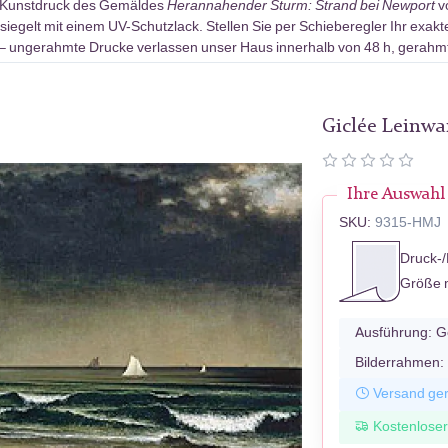
-Kunstdruck des Gemäldes
Herannahender Sturm: Strand bei Newport
v
egelt mit einem UV-Schutzlack. Stellen Sie per Schieberegler Ihr exak
ke – ungerahmte Drucke verlassen unser Haus innerhalb von 48 h, gerahm
Giclée Leinw
Ihre Auswahl
SKU:
9315-HMJ
Druck-/
Größe 
Ausführung:
G
Bilderrahmen:
Versand ger
Kostenlose