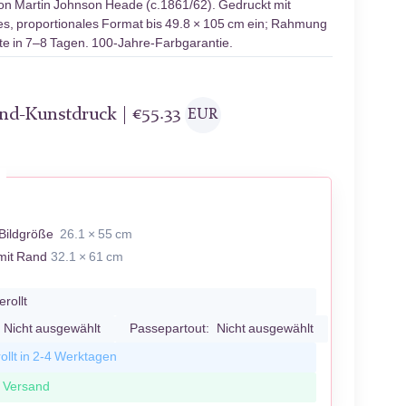
on Martin Johnson Heade (c.1861/62). Gedruckt mit
tes, proportionales Format bis 49.8 × 105 cm ein; Rahmung
te in 7–8 Tagen. 100-Jahre-Farbgarantie.
and-Kunstdruck |
€
55.33
EUR
Bildgröße
26.1 × 55 cm
mit Rand
32.1 × 61 cm
erollt
Nicht ausgewählt
Passepartout:
Nicht ausgewählt
ollt in 2-4 Werktagen
r Versand