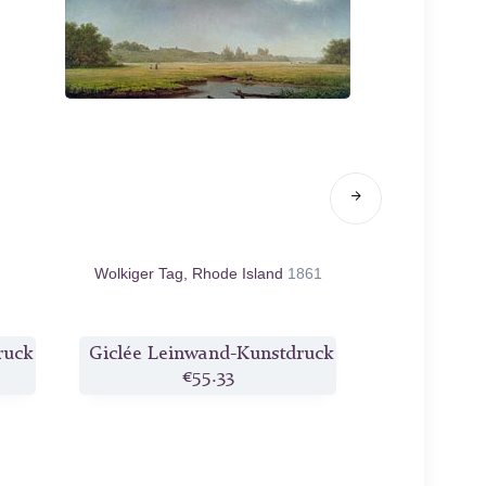
Wolkiger Tag, Rhode Island
1861
Sonnenunter
ruck
Giclée Leinwand-Kunstdruck
Giclée Lei
€55.33