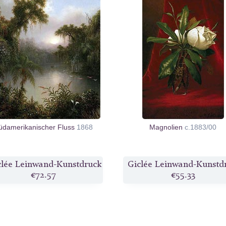
üdamerikanischer Fluss
1868
Magnolien
c.1883/00
clée Leinwand-Kunstdruck
Giclée Leinwand-Kunstd
€72.57
€55.33