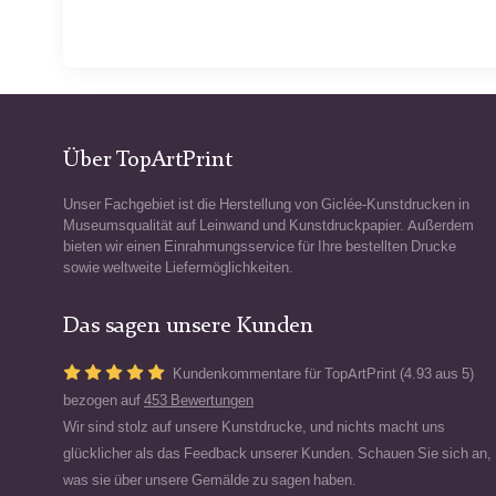
Über TopArtPrint
Unser Fachgebiet ist die Herstellung von Giclée-Kunstdrucken in
Museumsqualität auf Leinwand und Kunstdruckpapier. Außerdem
bieten wir einen Einrahmungsservice für Ihre bestellten Drucke
sowie weltweite Liefermöglichkeiten.
Das sagen unsere Kunden
Kundenkommentare für TopArtPrint (4.93 aus 5)
bezogen auf
453 Bewertungen
Wir sind stolz auf unsere Kunstdrucke, und nichts macht uns
glücklicher als das Feedback unserer Kunden. Schauen Sie sich an,
was sie über unsere Gemälde zu sagen haben.