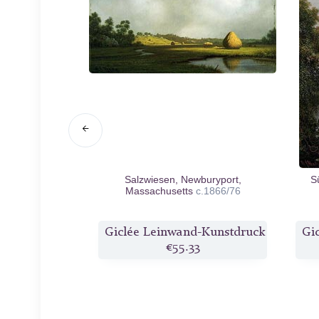
m Long Beach
Salzwiesen, Newburyport,
S
7
Massachusetts
c.1866/76
d-Kunstdruck
Giclée Leinwand-Kunstdruck
Gi
3
€55.33