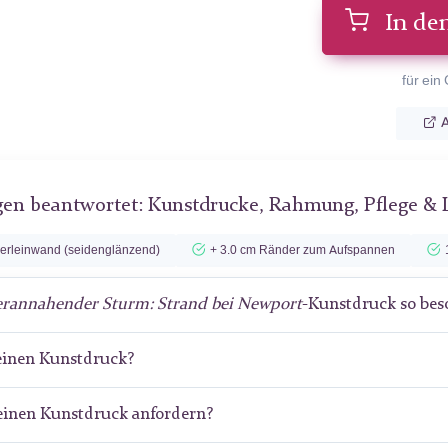
In de
für ein
A
gen beantwortet: Kunstdrucke, Rahmung, Pflege & 
lerleinwand (seidenglänzend)
+ 3.0 cm Ränder zum Aufspannen
rannahender Sturm: Strand bei Newport
-Kunstdruck so bes
meinen Kunstdruck?
meinen Kunstdruck anfordern?