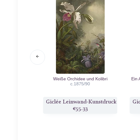
Rose
1889
Weiße Orchidee und Kolibri
Ein 
c.1875/90
d-Kunstdruck
Giclée Leinwand-Kunstdruck
Gi
3
€55.33