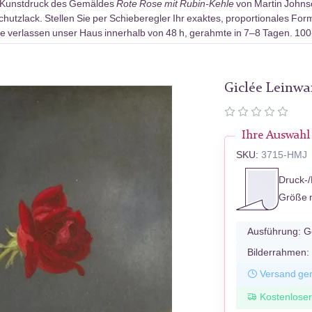
-Kunstdruck des Gemäldes
Rote Rose mit Rubin-Kehle
von Martin Johns
utzlack. Stellen Sie per Schieberegler Ihr exaktes, proportionales Form
e verlassen unser Haus innerhalb von 48 h, gerahmte in 7–8 Tagen. 10
Giclée Leinw
Ihre Auswahl
SKU:
3715-HMJ
Druck-/
Größe 
Ausführung:
G
Bilderrahmen:
Versand ger
Kostenlose