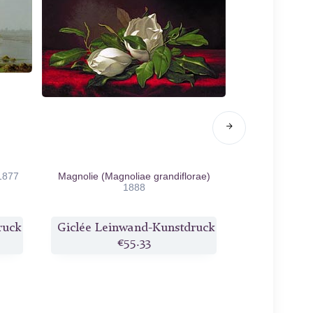
1877
Magnolie (Magnoliae grandiflorae)
Die Che
1888
ruck
Giclée Leinwand-Kunstdruck
Giclée Lei
€55.33