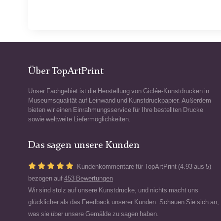
Über TopArtPrint
Unser Fachgebiet ist die Herstellung von Giclée-Kunstdrucken in
Museumsqualität auf Leinwand und Kunstdruckpapier. Außerdem
bieten wir einen Einrahmungsservice für Ihre bestellten Drucke
sowie weltweite Liefermöglichkeiten.
Das sagen unsere Kunden
Kundenkommentare für TopArtPrint (4.93 aus 5)
bezogen auf
453 Bewertungen
Wir sind stolz auf unsere Kunstdrucke, und nichts macht uns
glücklicher als das Feedback unserer Kunden. Schauen Sie sich an,
was sie über unsere Gemälde zu sagen haben.