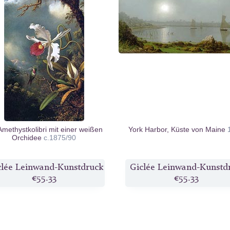
Amethystkolibri mit einer weißen
York Harbor, Küste von Maine
Orchidee
c.1875/90
clée Leinwand-Kunstdruck
Giclée Leinwand-Kunstd
€55.33
€55.33