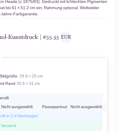
on Heade (c.1875/83). Gedruckt mit lichtechten Pigmenten
at bis 61 × 51.2 cm ein; Rahmung optional. Weltweiter
0-Jahre-Farbgarantie.
and-Kunstdruck |
€
55.33
EUR
Bildgröße
29.8 × 25 cm
mit Rand
35.8 × 31 cm
erollt
Nicht ausgewählt
Passepartout:
Nicht ausgewählt
ollt in 2-4 Werktagen
r Versand