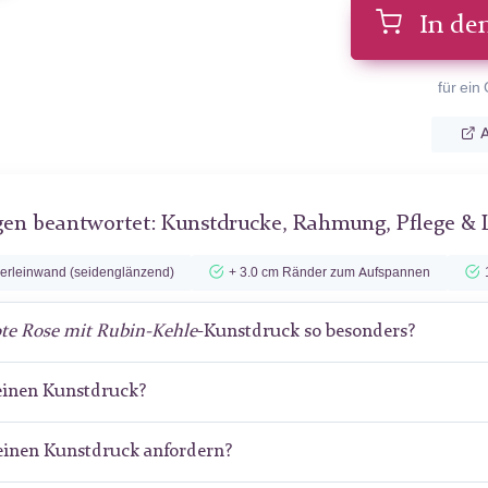
In de
für ein
A
gen beantwortet: Kunstdrucke, Rahmung, Pflege & 
lerleinwand (seidenglänzend)
+ 3.0 cm Ränder zum Aufspannen
te Rose mit Rubin-Kehle
-Kunstdruck so besonders?
meinen Kunstdruck?
meinen Kunstdruck anfordern?