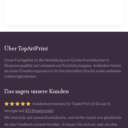
Über TopArtPrint
Unser Fachgebiet ist die Herstellung von Giclée-Kunstdrucken in
Museumsqualität auf Leinwand und Kunstdruckpapier. Außerdem bieten
wir einen Einrahmungsservice für Ihre bestellten Drucke sowie weltweite
Liefermöglichkeiten.
Das sagen unsere Kunden
Kundenkommentare für TopArtPrint (4.93 aus 5)
bezogen auf
453 Bewertungen
Wir sind stolz auf unsere Kunstdrucke, und nichts macht uns glücklicher
als das Feedback unserer Kunden. Schauen Sie sich an, was sie über