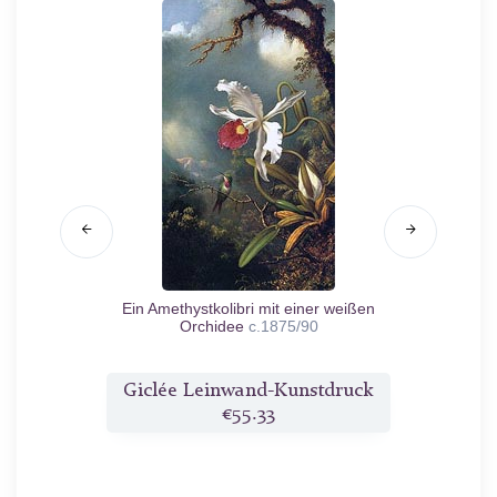
urpurnen
Ein Amethystkolibri mit einer weißen
York 
Orchidee
c.1875/90
druck
Giclée Leinwand-Kunstdruck
Gicl
€55.33