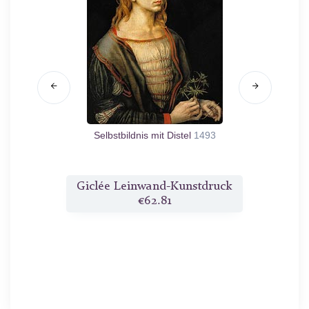
e'
n.d.
Selbstbildnis mit Distel
1493
Martyr
druck
Giclée Leinwand-Kunstdruck
Gicl
€62.81