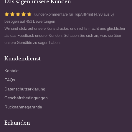
Das sagen unsere Kunden
Mit "Die Sintflut" hat Comerre mehr als nur
ein Gemälde geschaffen; er hat eine
Kundenkommentare für TopArtPrint (4.93 aus 5)
erschütternde Erzählung über die
bezogen auf
453 Bewertungen
menschliche Zerbrechlichkeit und die
Wir sind stolz auf unsere Kunstdrucke, und nichts macht uns glücklicher
kapriziöse Macht der Natur geliefert. Es ist
ein fesselndes visuelles Epos, das im
als das Feedback unserer Kunden. Schauen Sie sich an, was sie über
Gedächtnis bleibt und ein Zeugnis für
unsere Gemälde zu sagen haben.
Comerres Geschick und sein tiefes
Verständnis des menschlichen Zustands
Kundendienst
unter Zwang darstellt.
Kontakt
FAQs
Datenschutzerklärung
Geschäftsbedingungen
Rücknahmegarantie
Erkunden