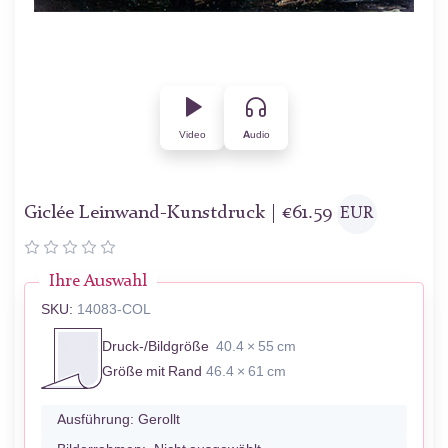
Video
Audio
Giclée Leinwand-Kunstdruck |
€
61.59
EUR
Ihre Auswahl
SKU:
14083-COL
Druck-/Bildgröße
40.4 × 55 cm
Größe mit Rand
46.4 × 61 cm
Ausführung:
Gerollt