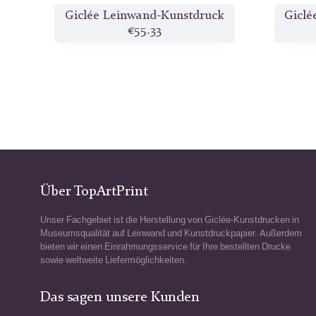
Giclée Leinwand-Kunstdruck
Giclé
€55.33
Über TopArtPrint
Unser Fachgebiet ist die Herstellung von Giclée-Kunstdrucken in
Museumsqualität auf Leinwand und Kunstdruckpapier. Außerdem
bieten wir einen Einrahmungsservice für Ihre bestellten Drucke
sowie weltweite Liefermöglichkeiten.
Das sagen unsere Kunden