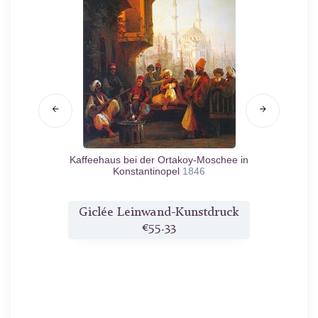
loster
Kaffeehaus bei der Ortakoy-Moschee in
B
Konstantinopel
1846
druck
Giclée Leinwand-Kunstdruck
Gicl
€55.33