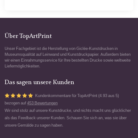
Über TopArtPrint
Unser Fachgebiet ist die Herstellung von Giclée-Kunstdrucken in
Museumsqualität auf Leinwand und Kunstdruckpapier. Außerdem bieten
wir einen Einrahmungsservice für Ihre bestellten Drucke sowie weltweite
Liefermöglichkeiten.
Das sagen unsere Kunden
Kundenkommentare für TopArtPrint (4.93 aus 5)
bezogen auf
453 Bewertungen
Wir sind stolz auf unsere Kunstdrucke, und nichts macht uns glücklicher
als das Feedback unserer Kunden. Schauen Sie sich an, was sie über
unsere Gemälde zu sagen haben.