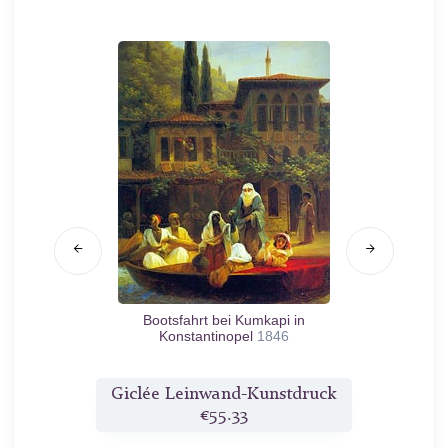
 und die
Bootsfahrt bei Kumkapi in
Die Sc
Konstantinopel
1846
druck
Giclée Leinwand-Kunstdruck
Gicl
€55.33