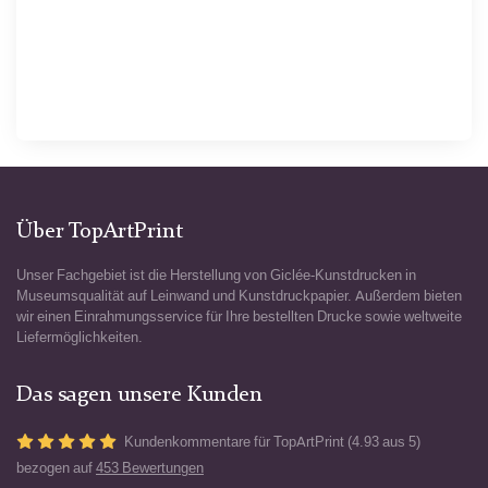
Über TopArtPrint
Unser Fachgebiet ist die Herstellung von Giclée-Kunstdrucken in
Museumsqualität auf Leinwand und Kunstdruckpapier. Außerdem bieten
wir einen Einrahmungsservice für Ihre bestellten Drucke sowie weltweite
Liefermöglichkeiten.
Das sagen unsere Kunden
Kundenkommentare für TopArtPrint (4.93 aus 5)
bezogen auf
453 Bewertungen