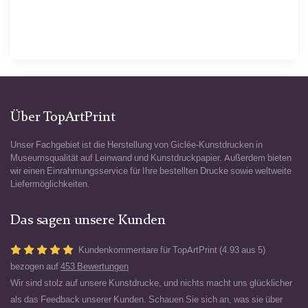
Über TopArtPrint
Unser Fachgebiet ist die Herstellung von Giclée-Kunstdrucken in
Museumsqualität auf Leinwand und Kunstdruckpapier. Außerdem bieten
wir einen Einrahmungsservice für Ihre bestellten Drucke sowie weltweite
Liefermöglichkeiten.
Das sagen unsere Kunden
Kundenkommentare für TopArtPrint (4.93 aus 5)
bezogen auf
453 Bewertungen
Wir sind stolz auf unsere Kunstdrucke, und nichts macht uns glücklicher
als das Feedback unserer Kunden. Schauen Sie sich an, was sie über