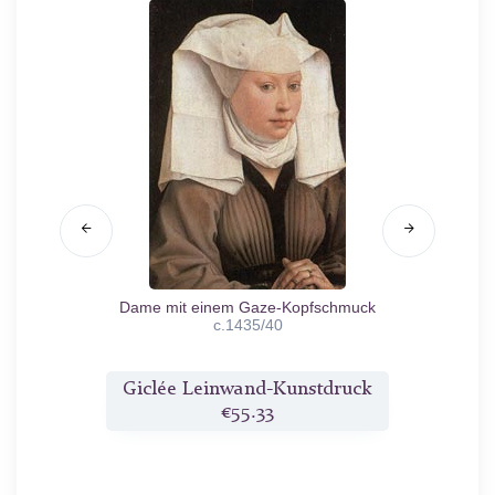
54
Dame mit einem Gaze-Kopfschmuck
Der he
c.1435/40
druck
Giclée Leinwand-Kunstdruck
Gicl
€55.33