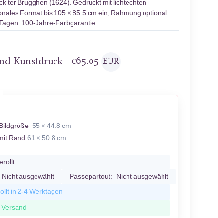
k ter Brugghen (1624). Gedruckt mit lichtechten
ionales Format bis 105 × 85.5 cm ein; Rahmung optional.
 Tagen. 100-Jahre-Farbgarantie.
and-Kunstdruck |
€
65.05
EUR
H
Bildgröße
55 × 44.8 cm
mit Rand
61 × 50.8 cm
erollt
Nicht ausgewählt
Passepartout:
Nicht ausgewählt
ollt in 2-4 Werktagen
r Versand