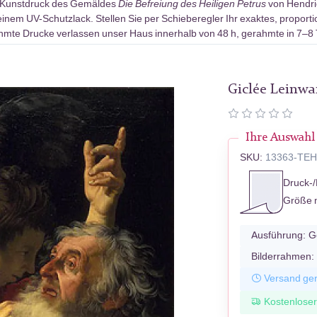
-Kunstdruck des Gemäldes
Die Befreiung des Heiligen Petrus
von Hendric
nem UV-Schutzlack. Stellen Sie per Schieberegler Ihr exaktes, proport
ahmte Drucke verlassen unser Haus innerhalb von 48 h, gerahmte in 7–8
Giclée Leinw
Ihre Auswahl
SKU:
13363-TE
Druck-/
Größe 
Ausführung:
G
Bilderrahmen:
Versand ger
Kostenlose