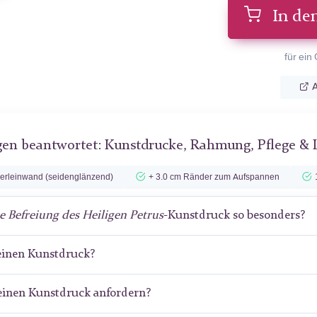
In de
für ein
A
gen beantwortet: Kunstdrucke, Rahmung, Pflege & 
lerleinwand (seidenglänzend)
+ 3.0 cm Ränder zum Aufspannen
e Befreiung des Heiligen Petrus
-Kunstdruck so besonders?
meinen Kunstdruck?
meinen Kunstdruck anfordern?