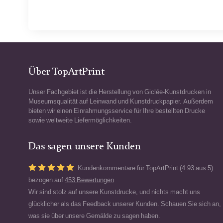
Über TopArtPrint
Unser Fachgebiet ist die Herstellung von Giclée-Kunstdrucken in
Museumsqualität auf Leinwand und Kunstdruckpapier. Außerdem
bieten wir einen Einrahmungsservice für Ihre bestellten Drucke
sowie weltweite Liefermöglichkeiten.
Das sagen unsere Kunden
Kundenkommentare für TopArtPrint (4.93 aus 5)
bezogen auf
453 Bewertungen
Wir sind stolz auf unsere Kunstdrucke, und nichts macht uns
glücklicher als das Feedback unserer Kunden. Schauen Sie sich an,
was sie über unsere Gemälde zu sagen haben.