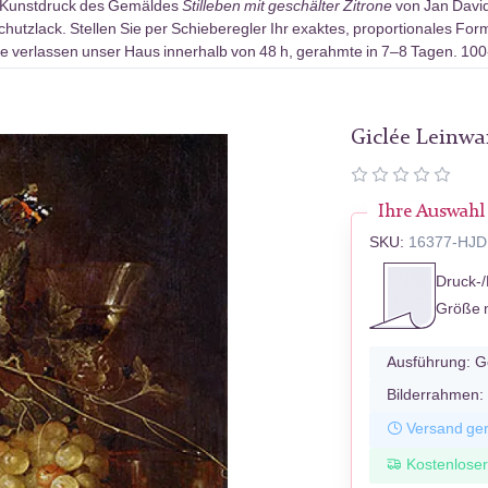
-Kunstdruck des Gemäldes
Stilleben mit geschälter Zitrone
von Jan David
utzlack. Stellen Sie per Schieberegler Ihr exaktes, proportionales For
e verlassen unser Haus innerhalb von 48 h, gerahmte in 7–8 Tagen. 10
Giclée Leinw
Ihre Auswahl
SKU:
16377-HJD
Druck-/
Größe 
Ausführung:
G
Bilderrahmen:
Versand ger
Kostenlose