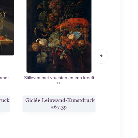
ummer
Stilleven met vruchten en een kreeft
Stillleben mi
n.d.
ruck
Giclée Leinwand-Kunstdruck
Giclée Lei
€67.39