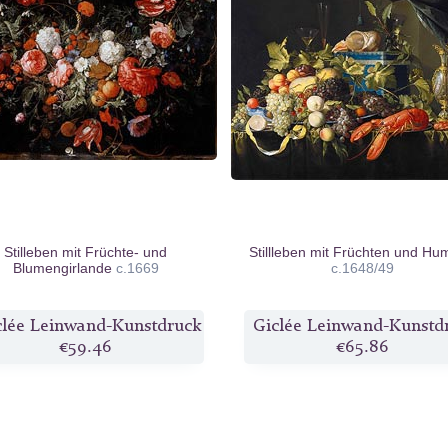
Stilleben mit Früchte- und
Stillleben mit Früchten und H
Blumengirlande
c.1669
c.1648/49
clée Leinwand-Kunstdruck
Giclée Leinwand-Kunstd
€59.46
€65.86