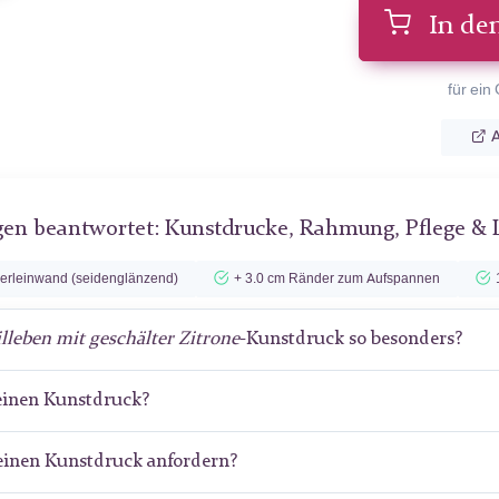
In de
für ein
A
gen beantwortet: Kunstdrucke, Rahmung, Pflege & 
lerleinwand (seidenglänzend)
+ 3.0 cm Ränder zum Aufspannen
illeben mit geschälter Zitrone
-Kunstdruck so besonders?
meinen Kunstdruck?
meinen Kunstdruck anfordern?