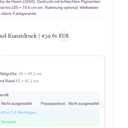
sz de Heem (1650). Gedruckt mit lichtechten Pigmenten
mat bis 105 × 74.6 cm ein; Rahmung optional. Weltweiter
0-Jahre-Farbgarantie.
and-Kunstdruck |
€
59.61
EUR
Bildgröße
55 × 39.1 cm
mit Rand
61 × 45.1 cm
erollt
Nicht ausgewählt
Passepartout:
Nicht ausgewählt
ollt in 2-4 Werktagen
r Versand