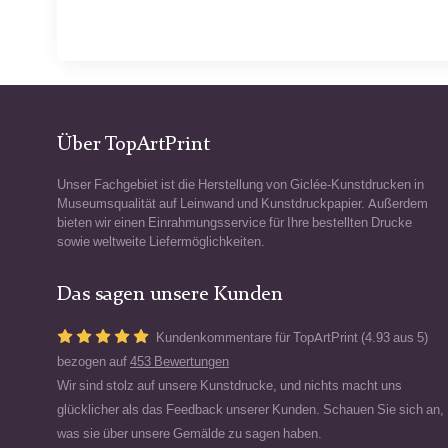
Über TopArtPrint
Unser Fachgebiet ist die Herstellung von Giclée-Kunstdrucken in
Museumsqualität auf Leinwand und Kunstdruckpapier. Außerdem
bieten wir einen Einrahmungsservice für Ihre bestellten Drucke
sowie weltweite Liefermöglichkeiten.
Das sagen unsere Kunden
Kundenkommentare für TopArtPrint (4.93 aus 5)
bezogen auf
453 Bewertungen
Wir sind stolz auf unsere Kunstdrucke, und nichts macht uns
glücklicher als das Feedback unserer Kunden. Schauen Sie sich an,
was sie über unsere Gemälde zu sagen haben.