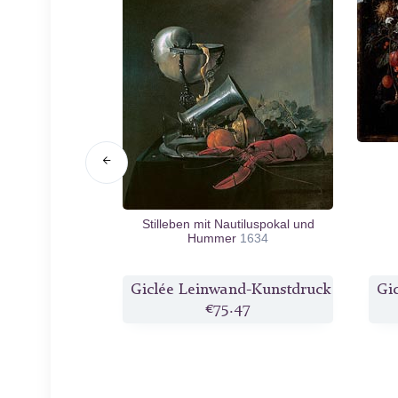
eien
c.1646/49
Stilleben mit Nautiluspokal und
Hummer
1634
d-Kunstdruck
Giclée Leinwand-Kunstdruck
Gi
1
€75.47