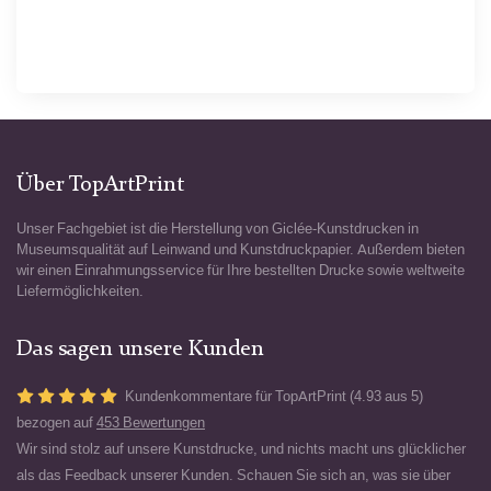
Über TopArtPrint
Unser Fachgebiet ist die Herstellung von Giclée-Kunstdrucken in
Museumsqualität auf Leinwand und Kunstdruckpapier. Außerdem bieten
wir einen Einrahmungsservice für Ihre bestellten Drucke sowie weltweite
Liefermöglichkeiten.
Das sagen unsere Kunden
Kundenkommentare für TopArtPrint (4.93 aus 5)
bezogen auf
453 Bewertungen
Wir sind stolz auf unsere Kunstdrucke, und nichts macht uns glücklicher
als das Feedback unserer Kunden. Schauen Sie sich an, was sie über