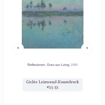
9
Reflexionen, Grez-sur-Loing
1886
Oktober
druck
Giclée Leinwand-Kunstdruck
Gicl
€55.33