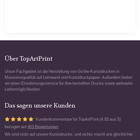
Über TopArtPrint
Unser Fachgebiet ist die Herstellung von Giclée-Kunstdrucken in
Museumsqualität auf Leinwand und Kunstdruckpapier. Außerdem bieten
wir einen Einrahmungsservice für Ihre bestellten Drucke sowie weltweite
Liefermöglichkeiten.
Das sagen unsere Kunden
Kundenkommentare für TopArtPrint (4.93 aus 5)
bezogen auf
453 Bewertungen
Wir sind stolz auf unsere Kunstdrucke, und nichts macht uns glücklicher