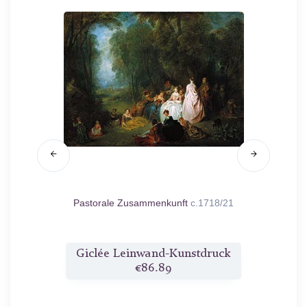
18
Pastorale Zusammenkunft
c.1718/21
Abe
druck
Giclée Leinwand-Kunstdruck
Gicl
€86.89