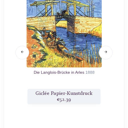
8
Die Langlois-Brücke in Arles
1888
druck
Giclée Papier-Kunstdruck
Gicl
€52.39