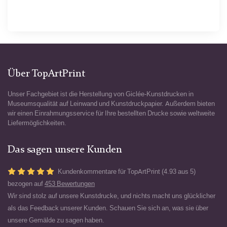
Über TopArtPrint
Unser Fachgebiet ist die Herstellung von Giclée-Kunstdrucken in
Museumsqualität auf Leinwand und Kunstdruckpapier. Außerdem bieten
wir einen Einrahmungsservice für Ihre bestellten Drucke sowie weltweite
Liefermöglichkeiten.
Das sagen unsere Kunden
Kundenkommentare für TopArtPrint (4.93 aus 5)
bezogen auf
453 Bewertungen
Wir sind stolz auf unsere Kunstdrucke, und nichts macht uns glücklicher
als das Feedback unserer Kunden. Schauen Sie sich an, was sie über
unsere Gemälde zu sagen haben.