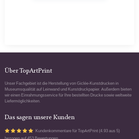
Über TopArtPrint
Unser Fachgebiet ist die Herstellung von Giclée-Kunstdrucken in
Museumsqualität auf Leinwand und Kunstdruckpapier. Außerdem bieten
wir einen Einrahmungsservice für Ihre bestellten Drucke sowie weltweite
Liefermöglichkeiten.
Das sagen unsere Kunden
Kundenkommentare für TopArtPrint (4.93 aus 5)
bezogen auf
453 Bewertungen