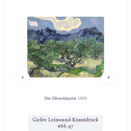
Die Olivenbäume
1889
druck
Giclée Leinwand-Kunstdruck
Gicl
€66.47