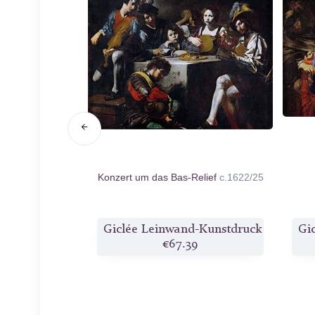
Holofernes
n.d.
Konzert um das Bas-Relief
c.1622/25
d-Kunstdruck
Giclée Leinwand-Kunstdruck
Gi
8
€67.39