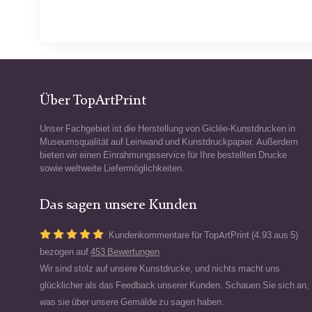
Über TopArtPrint
Unser Fachgebiet ist die Herstellung von Giclée-Kunstdrucken in
Museumsqualität auf Leinwand und Kunstdruckpapier. Außerdem
bieten wir einen Einrahmungsservice für Ihre bestellten Drucke
sowie weltweite Liefermöglichkeiten.
Das sagen unsere Kunden
Kundenkommentare für TopArtPrint (4.93 aus 5)
bezogen auf
453 Bewertungen
Wir sind stolz auf unsere Kunstdrucke, und nichts macht uns
glücklicher als das Feedback unserer Kunden. Schauen Sie sich an,
was sie über unsere Gemälde zu sagen haben.