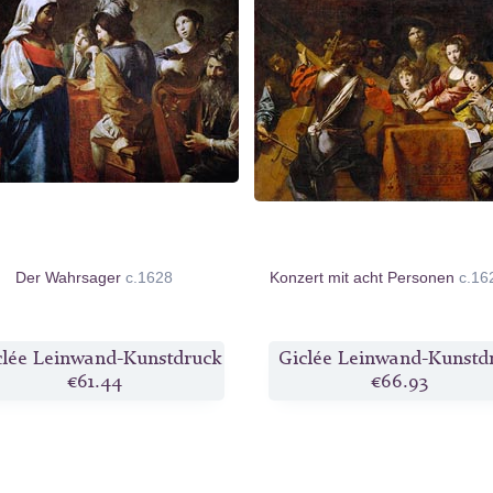
Der Wahrsager
c.1628
Konzert mit acht Personen
c.16
clée Leinwand-Kunstdruck
Giclée Leinwand-Kunstd
€61.44
€66.93