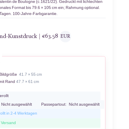
lentin de Boulogne (c.1621/22). Gedruckt mit lichtechten
ionales Format bis 79.6 × 105 cm ein; Rahmung optional.
 Tagen. 100-Jahre-Farbgarantie.
and-Kunstdruck |
€
63.58
EUR
V
Bildgröße
41.7 × 55 cm
mit Rand
47.7 × 61 cm
erollt
Nicht ausgewählt
Passepartout:
Nicht ausgewählt
ollt in 2-4 Werktagen
r Versand