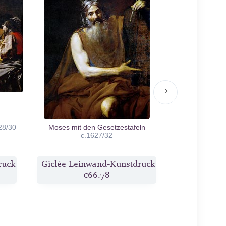
28/30
Moses mit den Gesetzestafeln
Judith entha
c.1627/32
ruck
Giclée Leinwand-Kunstdruck
Giclée Lei
€66.78