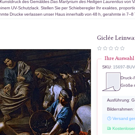
-Kunstdruck des Gemäldes
Das Martyrium des Heiligen Laurentius
von Va
nem UV-Schutzlack. Stellen Sie per Schieberegler Ihr exaktes, proport
ahmte Drucke verlassen unser Haus innerhalb von 48 h, gerahmte in 7–8
Giclée Leinw
Ihre Auswahl
SKU:
15697-BU
Druck-/
Größe 
Ausführung:
G
Bilderrahmen:
Versand ger
Kostenlose