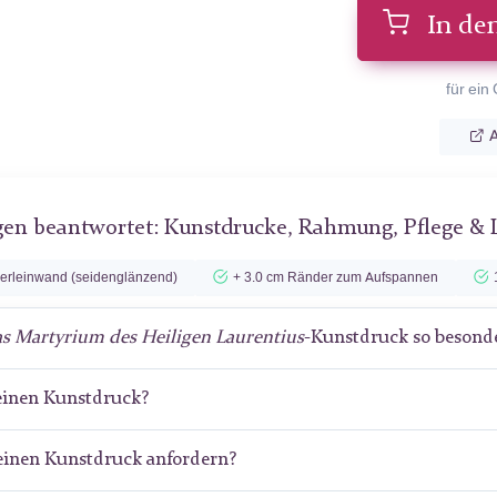
In de
für ein
A
gen beantwortet: Kunstdrucke, Rahmung, Pflege & 
lerleinwand (seidenglänzend)
+ 3.0 cm Ränder zum Aufspannen
s Martyrium des Heiligen Laurentius
-Kunstdruck so besond
meinen Kunstdruck?
meinen Kunstdruck anfordern?