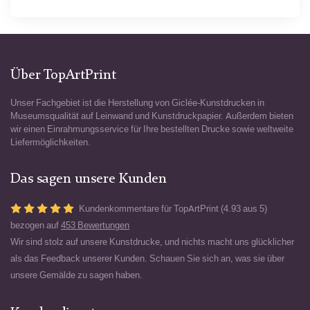
Über TopArtPrint
Unser Fachgebiet ist die Herstellung von Giclée-Kunstdrucken in
Museumsqualität auf Leinwand und Kunstdruckpapier. Außerdem bieten
wir einen Einrahmungsservice für Ihre bestellten Drucke sowie weltweite
Liefermöglichkeiten.
Das sagen unsere Kunden
Kundenkommentare für TopArtPrint (4.93 aus 5)
bezogen auf
453 Bewertungen
Wir sind stolz auf unsere Kunstdrucke, und nichts macht uns glücklicher
als das Feedback unserer Kunden. Schauen Sie sich an, was sie über
unsere Gemälde zu sagen haben.