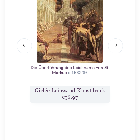
62
Die Überführung des Leichnams von St.
Porträ
Markus
c.1562/66
druck
Giclée Leinwand-Kunstdruck
Gicl
€56.97