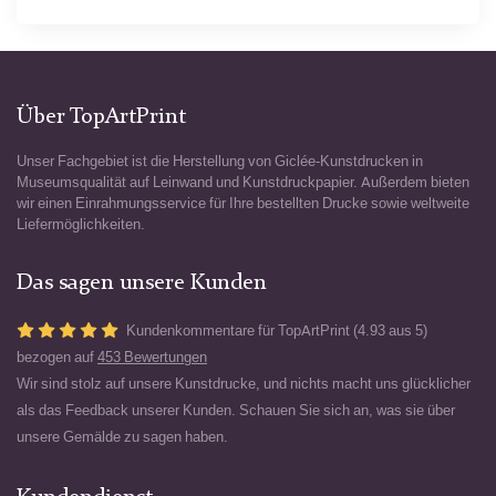
Über TopArtPrint
Unser Fachgebiet ist die Herstellung von Giclée-Kunstdrucken in
Museumsqualität auf Leinwand und Kunstdruckpapier. Außerdem bieten
wir einen Einrahmungsservice für Ihre bestellten Drucke sowie weltweite
Liefermöglichkeiten.
Das sagen unsere Kunden
Kundenkommentare für TopArtPrint (4.93 aus 5)
bezogen auf
453 Bewertungen
Wir sind stolz auf unsere Kunstdrucke, und nichts macht uns glücklicher
als das Feedback unserer Kunden. Schauen Sie sich an, was sie über
unsere Gemälde zu sagen haben.