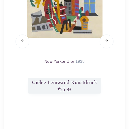
New Yorker Ufer
1938
druck
Giclée Leinwand-Kunstdruck
Gicl
€55.33