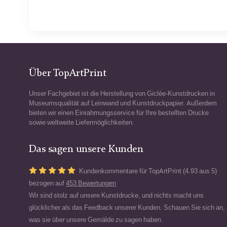
Über TopArtPrint
Unser Fachgebiet ist die Herstellung von Giclée-Kunstdrucken in
Museumsqualität auf Leinwand und Kunstdruckpapier. Außerdem
bieten wir einen Einrahmungsservice für Ihre bestellten Drucke
sowie weltweite Liefermöglichkeiten.
Das sagen unsere Kunden
Kundenkommentare für TopArtPrint (4.93 aus 5)
bezogen auf
453 Bewertungen
Wir sind stolz auf unsere Kunstdrucke, und nichts macht uns
glücklicher als das Feedback unserer Kunden. Schauen Sie sich an,
was sie über unsere Gemälde zu sagen haben.