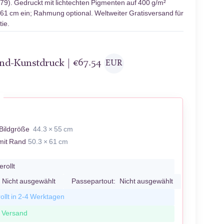
879). Gedruckt mit lichtechten Pigmenten auf 400 g/m²
 61 cm ein; Rahmung optional. Weltweiter Gratisversand für
ie.
and-Kunstdruck |
€
67.54
EUR
Bildgröße
44.3 × 55 cm
mit Rand
50.3 × 61 cm
erollt
Nicht ausgewählt
Passepartout:
Nicht ausgewählt
ollt in 2-4 Werktagen
r Versand