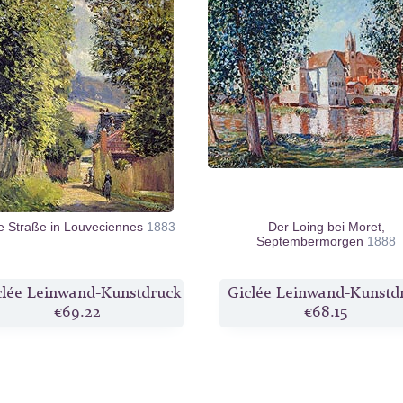
e Straße in Louveciennes
1883
Der Loing bei Moret,
Septembermorgen
1888
clée Leinwand-Kunstdruck
Giclée Leinwand-Kunstd
€69.22
€68.15