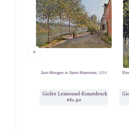
t Marly
1873
Juni-Morgen in Saint-Mammès
1884
Ein
d-Kunstdruck
Giclée Leinwand-Kunstdruck
Gi
2
€61.90