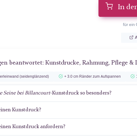
In de
für ein
A
gen beantwortet: Kunstdrucke, Rahmung, Pflege & 
lerleinwand (seidenglänzend)
+ 3.0 cm Ränder zum Aufspannen
e Seine bei Billancourt
-Kunstdruck so besonders?
meinen Kunstdruck?
meinen Kunstdruck anfordern?