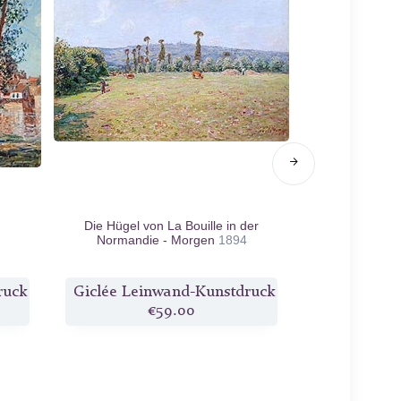
Die Hügel von La Bouille in der
Die Seine b
Normandie - Morgen
1894
ruck
Giclée Leinwand-Kunstdruck
Giclée Lei
€59.00