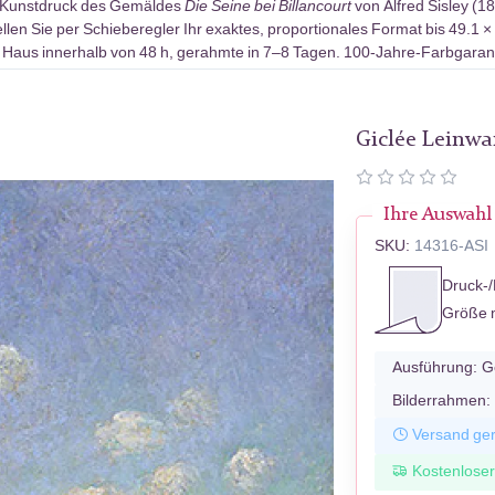
-Kunstdruck des Gemäldes
Die Seine bei Billancourt
von Alfred Sisley (1
len Sie per Schieberegler Ihr exaktes, proportionales Format bis 49.1 ×
 Haus innerhalb von 48 h, gerahmte in 7–8 Tagen. 100-Jahre-Farbgarant
Giclée Leinw
Ihre Auswahl
SKU:
14316-ASI
Druck-/
Größe 
Ausführung:
G
Bilderrahmen:
Versand ger
Kostenlose