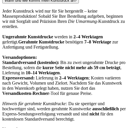
Wann und wie kommt mein Kunstdruck an?
Jeder Kunstdruck wird nur für Sie hergestellt – keine
Massenproduktion! Sobald Sie Ihre Bestellung aufgeben, beginnen
wir mit Sorgfalt und Präzision Ihren
Die Umarmung
-Kunstdruck zu
erstellen.
Ungerahmte Kunstdrucke
werden in
2–4 Werktagen
gefertigt.
Gerahmte Kunstdrucke
benötigen
7–8 Werktage
zur
Anfertigung und Fertigstellung.
Versandoptionen:
Standardversand (kostenlos):
Bis zu zwei ungerahmte Drucke pro
Bestellung, sofern die
kurze Seite nicht mehr als 59 cm beträgt
,
Lieferung in
10–14 Werktagen
.
Expressversand:
Lieferung in
2–4 Werktagen
; Kosten variieren
nach Gewicht, Volumen und Zielort. Nachdem Sie das Kunstwerk
in den Warenkorb gelegt haben, nutzen Sie dort das
Versandkosten-Rechner
-Tool für genaue Preise.
Hinweis für gerahmte Kunstdrucke:
Da sie sperriger und
hochwertiger sind, werden gerahmte Kunstwerke
ausschließlich
per
Express-Sendungsverfolgung versandt und sind
nicht
für den
kostenlosen Standardversand berechtigt.