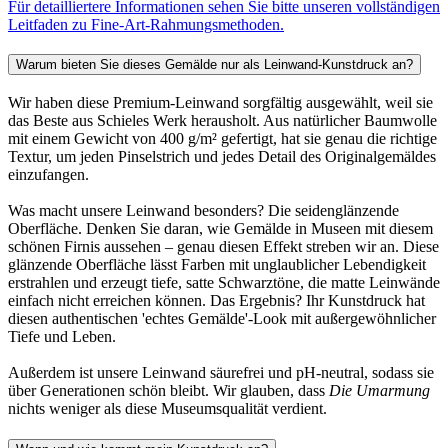
Für detailliertere Informationen sehen Sie bitte unseren vollständigen
Leitfaden zu Fine-Art-Rahmungsmethoden.
Warum bieten Sie dieses Gemälde nur als Leinwand-Kunstdruck an?
Wir haben diese Premium-Leinwand sorgfältig ausgewählt, weil sie
das Beste aus Schieles Werk herausholt. Aus natürlicher Baumwolle
mit einem Gewicht von 400 g/m² gefertigt, hat sie genau die richtige
Textur, um jeden Pinselstrich und jedes Detail des Originalgemäldes
einzufangen.
Was macht unsere Leinwand besonders? Die seidenglänzende
Oberfläche. Denken Sie daran, wie Gemälde in Museen mit diesem
schönen Firnis aussehen – genau diesen Effekt streben wir an. Diese
glänzende Oberfläche lässt Farben mit unglaublicher Lebendigkeit
erstrahlen und erzeugt tiefe, satte Schwarztöne, die matte Leinwände
einfach nicht erreichen können. Das Ergebnis? Ihr Kunstdruck hat
diesen authentischen 'echtes Gemälde'-Look mit außergewöhnlicher
Tiefe und Leben.
Außerdem ist unsere Leinwand säurefrei und pH-neutral, sodass sie
über Generationen schön bleibt. Wir glauben, dass
Die Umarmung
nichts weniger als diese Museumsqualität verdient.