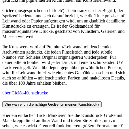
gedruckt mit pigmentierten Archivtinten auf Künstlerleinwand.
Giclée (ausgesprochen 'schi-kleh') ist ein französischer Begriff, der
'spritzen' bedeutet und sich darauf bezieht, wie die Tinte präzise auf
Leinwand oder Papier aufgetragen wird, um unglaublich detaillierte
Kunstdrucke zu erzeugen. Es ist der Goldstandard für
museumsqualitative Drucke, geschätzt von Künstlern, Galerien und
Museen weltweit.
Ihr Kunstwerk wird auf Premium-Leinwand mit leuchtenden
Archivtinten gedruckt, die jeden Pinselstrich und jede subtile
Nuance von Schieles Original originalgetreu wiedergeben. Für
dauerhafte Schönheit wird jeder Druck mit einem schützenden UV-
Lack versiegelt. Weit überlegen gegenüber gewöhnlichen Postern,
wird Ihr Leinwanddruck wie ein echtes Gemälde aussehen und sich
auch so anfühlen – mit leuchtenden Farben und makellosen Details,
die über 100 Jahre erhalten bleiben.
über Giclée-Kunstdrucke
Wie wähle ich die richtige Größe für meinen Kunstdruck?
Hier ein einfacher Trick: Markieren Sie die Kunstdruck-Größe mit
Malerkrepp direkt an Ihrer Wand und treten Sie zurück, um zu
sehen, wie es wirkt. Generell funktionieren größere Formate um 91