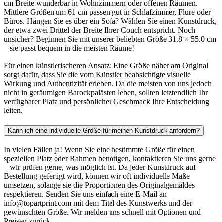
cm Breite wunderbar in Wohnzimmern oder offenen Räumen.
Mittlere Größen um 61 cm passen gut in Schlafzimmer, Flure oder
Büros. Hängen Sie es über ein Sofa? Wählen Sie einen Kunstdruck,
der etwa zwei Drittel der Breite Ihrer Couch entspricht. Noch
unsicher? Beginnen Sie mit unserer beliebten Größe 31.8 × 55.0 cm
– sie passt bequem in die meisten Räume!
Für einen künstlerischeren Ansatz: Eine Größe näher am Original
sorgt dafür, dass Sie die vom Künstler beabsichtigte visuelle
Wirkung und Authentizität erleben. Da die meisten von uns jedoch
nicht in geräumigen Barockpalästen leben, sollten letztendlich Ihr
verfügbarer Platz und persönlicher Geschmack Ihre Entscheidung
leiten.
Kann ich eine individuelle Größe für meinen Kunstdruck anfordern?
In vielen Fällen ja! Wenn Sie eine bestimmte Größe für einen
speziellen Platz oder Rahmen benötigen, kontaktieren Sie uns gerne
– wir prüfen gerne, was möglich ist. Da jeder Kunstdruck auf
Bestellung gefertigt wird, können wir oft individuelle Maße
umsetzen, solange sie die Proportionen des Originalgemäldes
respektieren. Senden Sie uns einfach eine E-Mail an
info@topartprint.com mit dem Titel des Kunstwerks und der
gewünschten Größe. Wir melden uns schnell mit Optionen und
Preisen zurück.