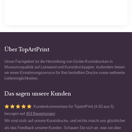
Über TopArtPrint
Unser Fachgebiet ist die Herstellung von Giclée-Kunstdrucken in
Museumsqualität auf Leinwand und Kunstdruckpapier. Außerdem bieten
wir einen Einrahmungsservice für Ihre bestellten Drucke sowie weltweite
Liefermöglichkeiten.
Das sagen unsere Kunden
Kundenkommentare für TopArtPrint (4.93 aus 5)
bezogen auf
453 Bewertungen
Wir sind stolz auf unsere Kunstdrucke, und nichts macht uns glücklicher
als das Feedback unserer Kunden. Schauen Sie sich an, was sie über