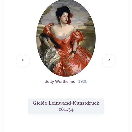
 Lefevre)
Betty Wertheimer
1908
Pf
druck
Giclée Leinwand-Kunstdruck
Gicl
€64.34