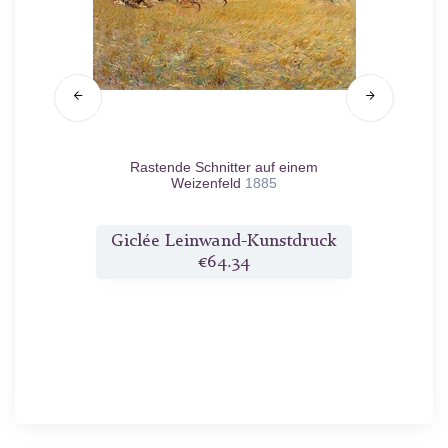
Rastende Schnitter auf einem
Marmo
Weizenfeld
1885
ruck
Giclée Leinwand-Kunstdruck
Gicl
€64.34