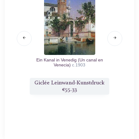
68
Ein Kanal in Venedig (Un canal en
Giardi
Venecia)
c.1903
ruck
Giclée Leinwand-Kunstdruck
Gicl
€55.33