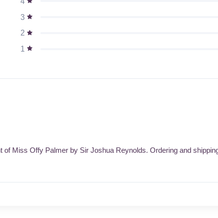
4
3
2
1
t of Miss Offy Palmer by Sir Joshua Reynolds. Ordering and shipping