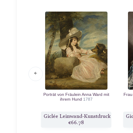
ter Gräfin von
Porträt von Fräulein Anna Ward mit
Frau
1764
ihrem Hund
1787
d-Kunstdruck
Giclée Leinwand-Kunstdruck
Gi
8
€66.78