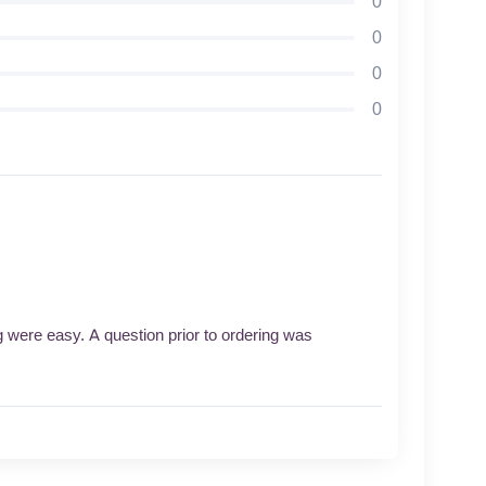
0
0
0
0
 were easy. A question prior to ordering was