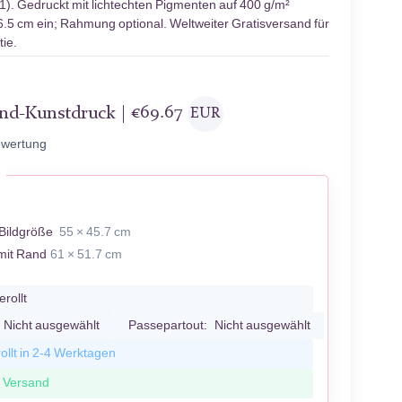
). Gedruckt mit lichtechten Pigmenten auf 400 g/m²
6.5 cm ein; Rahmung optional. Weltweiter Gratisversand für
ie.
and-Kunstdruck |
€
69.67
EUR
wertung
Bildgröße
55 × 45.7 cm
mit Rand
61 × 51.7 cm
erollt
Nicht ausgewählt
Passepartout:
Nicht ausgewählt
ollt in 2-4 Werktagen
r Versand