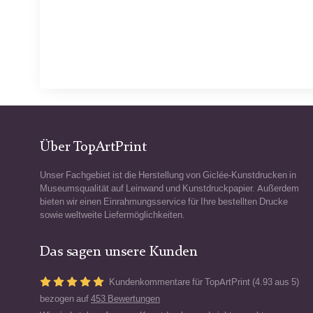
Über TopArtPrint
Unser Fachgebiet ist die Herstellung von Giclée-Kunstdrucken in
Museumsqualität auf Leinwand und Kunstdruckpapier. Außerdem
bieten wir einen Einrahmungsservice für Ihre bestellten Drucke
sowie weltweite Liefermöglichkeiten.
Das sagen unsere Kunden
Kundenkommentare für TopArtPrint (4.93 aus 5)
bezogen auf
453 Bewertungen