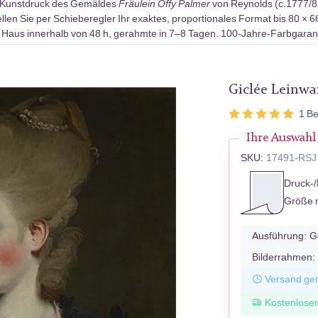
-Kunstdruck des Gemäldes
Fräulein Offy Palmer
von Reynolds (c.1777/81
len Sie per Schieberegler Ihr exaktes, proportionales Format bis 80 × 6
 Haus innerhalb von 48 h, gerahmte in 7–8 Tagen. 100-Jahre-Farbgarant
Giclée Leinw
1
Be
Ihre Auswahl
SKU:
17491-RSJ
Druck-/
Größe 
Ausführung:
G
Bilderrahmen:
Versand ger
Kostenlose