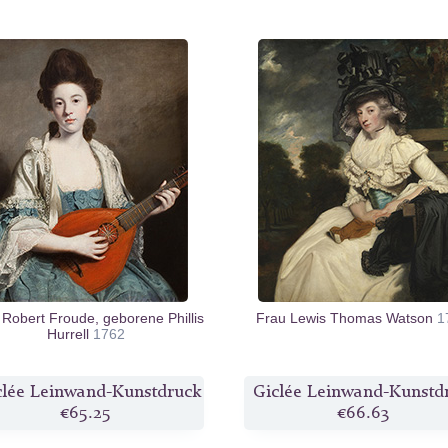
 Robert Froude, geborene Phillis
Frau Lewis Thomas Watson
1
Hurrell
1762
clée Leinwand-Kunstdruck
Giclée Leinwand-Kunstd
€65.25
€66.63