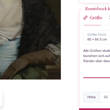
Kunstdruck k
Größe
Größter Druck
80 × 66.5 cm
Alle Größen skal
beziehen sich auf
Ränder über die
Höhe