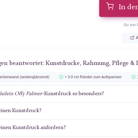
In de
für ein
A
gen beantwortet: Kunstdrucke, Rahmung, Pflege & 
lerleinwand (seidenglänzend)
+ 3.0 cm Ränder zum Aufspannen
äulein Offy Palmer
-Kunstdruck so besonders?
meinen Kunstdruck?
meinen Kunstdruck anfordern?