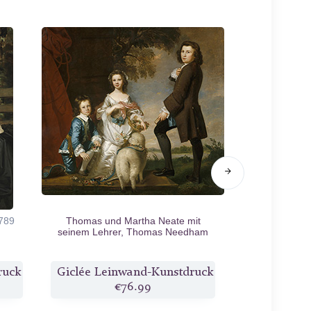
789
Thomas und Martha Neate mit
Anne Dashwood
seinem Lehrer, Thomas Needham
Gal
1748
ruck
Giclée Leinwand-Kunstdruck
Giclée Lei
€76.99