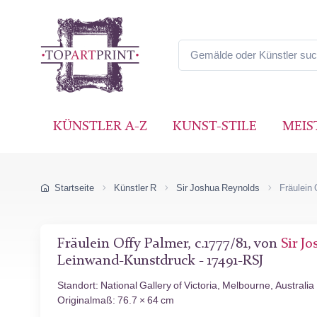
KÜNSTLER A-Z
KUNST-STILE
MEIS
Startseite
Künstler R
Sir Joshua Reynolds
Fräulein
Fräulein Offy Palmer, c.1777/81, von
Sir J
Leinwand-Kunstdruck - 17491-RSJ
Standort: National Gallery of Victoria, Melbourne, Australia
Originalmaß: 76.7 × 64 cm